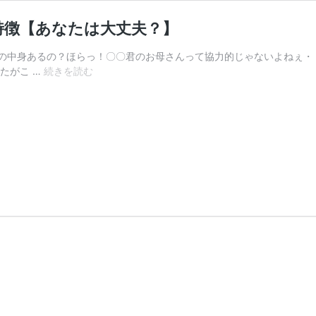
特徴【あなたは大丈夫？】
の中身あるの？ほらっ！〇〇君のお母さんって協力的じゃないよねぇ・
【少
たがこ …
続きを読む
年
サ
ッ
カ
ー】
コ
ー
チ
に
嫌
わ
れ
る
親
の
特