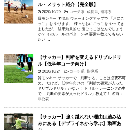
ル・メリット紹介【完全版】
2020/10/29
-
コーチ系
,
成長系
,
指導系
質モンキー ▼悩み ウォーミングアップで 「おにご
っこ」を やります。 様々なおにごっこを やってき
ましたが、 結果効果的な 鬼ごっこはなんでしょう
か？ そのルールのパターンや 要素を教えてもらい
たい …
【サッカー】判断を変えるドリブルドリ
ル【低学年コーチ向け】
2020/10/24
-
コーチ系
,
指導系
質モンキー サッカーで「判断する」ことは必要不可
欠。 だけど、低学年向けの 「判断の要素が入った
ドリブルドリル」がない！ ドリルトレーニングの中
で 「判断の要素が入ったドリル」教えて！ 名前：
非公表 …
【サッカー】強く蹴れない理由は踏み込
みにある【デブライネから学ぶ】動画あ