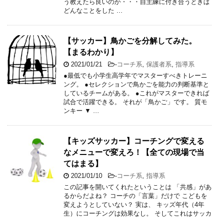
う教えたら良いのか・・・自主練に付き合うときは
どんなことをした …
【サッカー】鳥かごを分解してみた。
【まるわかり】
2021/01/21
-
コーチ系
,
保護者系
,
指導系
●最低でも小学生高学年でマスターすべきトレーニ
ング。 ●セレクションで鳥かごを能力の判断基準と
しているチームがある。 ●これがマスターできれば
試合で活躍できる。 それが「鳥かご」です。 質モ
ンキー ▼ …
【キッズサッカー】コーチングで変える
なメニューで変えろ！【全ての現場で当
てはまる】
2021/01/10
-
コーチ系
,
指導系
この記事を開いてくれたということは 「共感」があ
るからだよね？ コーチの「言葉」だけで こどもを
変えようとしていない？ 実は、 キッズ年代（4年
生）にコーチングは効果なし。 そしてこれはサッカ