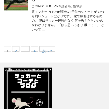
り
2020/10/08
-
保護者系
,
指導系
質モンキー うちの低学年の 子供のシュートが いつ
も弱いシュートばかりです。 家で練習はするもの
の、 親はサッカー経験がなく 何を教えたらいいの
かわかりません。 「ほら思いっきり 蹴って！」 と
いって …
1
2
…
4
次へ »