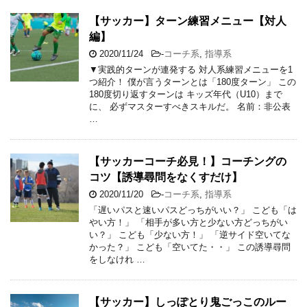
【サッカー】ターン練習メニュー【対人
編】
2020/11/24
-
コーチ系
,
指導系
▼実践的ターンが連発する 対人系練習メニューを1
つ紹介！ 僕が言うターンとは「180度ターン」 この
180度切り返すターンは キッズ年代（U10）まで
に、 必ずマスターすべきスキルだ。 名前：非公表
…
【サッカーコーチ必見！】コーチングの
コツ【誘導尋問をなくすだけ】
2020/11/20
-
コーチ系
,
指導系
「遅いパスと速いパスどっちがいい？」 こども「は
やい方！」 「相手が多い方と少ない方どっちがい
い？」 こども「少ない方！」 「逆サイド空いてな
かった？」 こども「空いてた・・」 この誘導尋問
をしなけれ …
【サッカー】しっぽとり鬼ごっこのルー