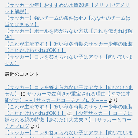
【サッカー少年】おすすめの水筒20選【メリット/デメリ
ット解説】
【サッカー】強いチームの条件は4つ【あなたのチームは
当てはまる？】
【サッカー】ボールを怖がらない方法【これを伝えれば解
決】
【これが主流です！】寒い秋冬時期のサッカー少年の服装
【これだけわかればOK！】
【サッカー】コレを答えられない子はアウト【向いていま
せん】
最近のコメント
【サッカー】コレを答えられない子はアウト【向いていま
せん】
に
サッカーで左利きが重宝される理由【すでに才
能です】 – – | サッカーとコーチとブログ – – –
より
【これが主流です！】寒い秋冬時期のサッカー少年の服装
【これだけわかればOK！】
に
【少年サッカー】コーチに
嫌われる親の特徴【あなたは大丈夫？】 | サッカーとコー
チとブログ
より
【サッカー】コレを答えられない子はアウト【向いていま