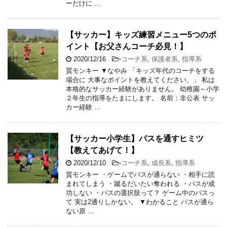
ーだけに …
【サッカー】キッズ練習メニュー5つのポ
イント【お父さんコーチ必見！】
2020/12/16
-
コーチ系
,
保護者系
,
指導系
質モンキー ▼なやみ 「キッズ年代のコーチをする
場合に 大事なポイントを教えてください。」 私は
本格的なサッカー経験がありません。 幼稚園～小学
２年生の指導をたまにします。 名前：非公表 サッ
カー経験 …
【サッカー小学生】パスを通すヒミツ
【教えてあげて！】
2020/12/10
-
コーチ系
,
成長系
,
指導系
質モンキー ・ゲームでパスが通らない ・相手に読
まれてしまう ・蹴るだいたい奪われる ・パスが成
功しない ・パスの選択肢って？ ゲーム中のパスっ
て 実は2通りしかない。 ▼わかること パスが通ら
ない原 …