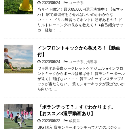
2020/06/24
-
コーチ系
当サイト限定！最大85,000円還元実施中！【光マッ
ハ】 家で練習何をさせればいいのかわからな
い・・・ ドリル練習ってホントに効果あるの？ ド
リルトレーニングの良さを教えて！ ●自己紹介サッ
カー経験： …
インフロントキックから教えろ！【動画
付】
2020/06/24
-
コーチ系
,
指導系
ワキ黒ずみ美白シークレットケアジェル ●インフロ
ントキックからボールは飛ばせ！ 質モンキーボール
が遠くに飛ばない・・・ 質モンキーインステップキ
ックが当たらない。 質モンキーキックが飛ばないか
ら向いて …
「ボランチって？」すぐわかります。
【おススメ3選手動画あり】
2020/06/22
-
成長系
BIG 購入 質モンキーボランチってどこのポジショ