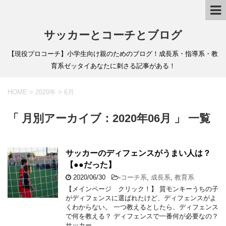
サッカーとコーチとブログ
【現役プロコーチ】小学生向け親のためのブログ！成長系・指導系・教
育系ゼッタイあなたに刺さる記事がある！
HOME
>
2020年
>
6月
「 月別アーカイブ：2020年06月 」 一覧
サッカーのディフェンスがうまい人は？
【●●だった】
2020/06/30
-
コーチ系
,
成長系
,
教育系
【メインページ クリック！】 質モンキーうちの子
がディフェンスに選ばれたけど、ディフェンスがよ
くわからない。 一つ教えるとしたら、ディフェンス
で何を教える？ ディフェンスで一番何が必要なの？
サッカー …