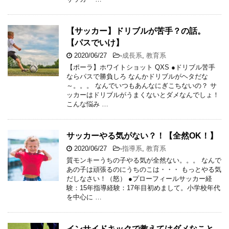
【サッカー】ドリブルが苦手？の話。
【パスでいけ】
2020/06/27
-
成長系
,
教育系
【ポーラ】ホワイトショット QXS ●ドリブル苦手
ならパスで勝負しろ なんかドリブルがヘタだな
～。。。 なんでいつもあんなにぎこちないの？ サ
ッカーはドリブルがうまくないとダメなんでしょ！
こんな悩み …
サッカーやる気がない？！【全然OK！】
2020/06/27
-
指導系
,
教育系
質モンキーうちの子やる気が全然ない。。。 なんで
あの子は頑張るのにうちのこは・・・ もっとやる気
だしなさい！（怒） ●プローフィールサッカー経
験：15年指導経験：17年目初めまして。小学校年代
を中心に …
インサイドキックで教えてはダメなこと