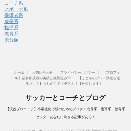
コーチ系
スポーツ系
保護者系
成長系
指導系
教育系
未分類
ホーム
お問い合わせ
プライバシーポリシー
【プロフィ
ール】記事作成者の実績と意気込み￼
【こどものプレー動画を送
るだけ？】うちのこドウデスカ？【分析します】
サッカーとコーチとブログ
【現役プロコーチ】小学生向け親のためのブログ！成長系・指導系・教育系
ゼッタイあなたに刺さる記事がある！
Copyright© サッカーとコーチとブログ , 2026 All Rights Reserved.