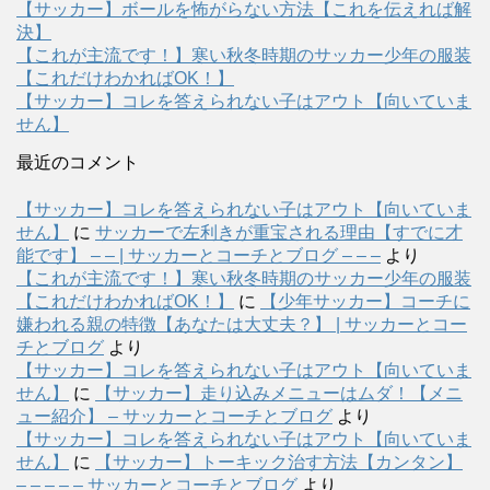
【サッカー】ボールを怖がらない方法【これを伝えれば解
決】
【これが主流です！】寒い秋冬時期のサッカー少年の服装
【これだけわかればOK！】
【サッカー】コレを答えられない子はアウト【向いていま
せん】
最近のコメント
【サッカー】コレを答えられない子はアウト【向いていま
せん】
に
サッカーで左利きが重宝される理由【すでに才
能です】 – – | サッカーとコーチとブログ – – –
より
【これが主流です！】寒い秋冬時期のサッカー少年の服装
【これだけわかればOK！】
に
【少年サッカー】コーチに
嫌われる親の特徴【あなたは大丈夫？】 | サッカーとコー
チとブログ
より
【サッカー】コレを答えられない子はアウト【向いていま
せん】
に
【サッカー】走り込みメニューはムダ！【メニ
ュー紹介】 – サッカーとコーチとブログ
より
【サッカー】コレを答えられない子はアウト【向いていま
せん】
に
【サッカー】トーキック治す方法【カンタン】
– – – – – サッカーとコーチとブログ
より