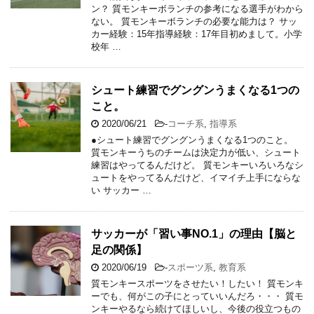
ン？ 質モンキーボランチの参考になる選手がわから
ない。 質モンキーボランチの必要な能力は？ サッ
カー経験：15年指導経験：17年目初めまして。小学
校年 …
シュート練習でグングンうまくなる1つの
こと。
2020/06/21
-
コーチ系
,
指導系
●シュート練習でグングンうまくなる1つのこと。
質モンキーうちのチームは決定力が低い、シュート
練習はやってるんだけど。 質モンキーいろいろなシ
ュートをやってるんだけど、イマイチ上手にならな
い サッカー …
サッカーが「習い事NO.1」の理由【脳と
足の関係】
2020/06/19
-
スポーツ系
,
教育系
質モンキースポーツをさせたい！したい！ 質モンキ
ーでも、何がこの子にとっていいんだろ・・・ 質モ
ンキーやるなら続けてほしいし、今後の役立つもの