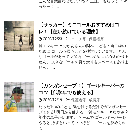
こんな言葉言わせたいよね？ 正直、 もらって 「や
ったー！ …
【サッカー】ミニゴールおすすめはコ
レ！【使い続けている理由】
2020/12/23
-
コーチ系
,
保護者系
質モンキー ▼おかあさんの悩み こどもの自主練の
ために ゴールを買うことを検討しています。 どん
なゴールがあって どんなゴールがいいのかわかりま
せん。 大きなゴールを買う余裕もスペースもありま
せん。 …
【ガンガンセーブ！】ゴールキーパーの
コツ【低学年でも使える】
2020/12/19
-
保護者系
,
成長系
たった1つのことを 気を付けるだけでガンガンセー
ブできる! 明日から使える！ 質モンキー ▼なやみ 2
年生の息子がいます。 ゲームで ゴールキーパーを
やると 必ずといっていいほど、 ゴールを決められ
て …