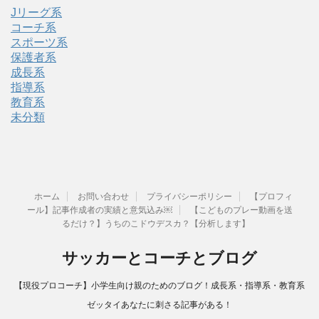
Jリーグ系
コーチ系
スポーツ系
保護者系
成長系
指導系
教育系
未分類
ホーム
お問い合わせ
プライバシーポリシー
【プロフィ
ール】記事作成者の実績と意気込み￼
【こどものプレー動画を送
るだけ？】うちのこドウデスカ？【分析します】
サッカーとコーチとブログ
【現役プロコーチ】小学生向け親のためのブログ！成長系・指導系・教育系
ゼッタイあなたに刺さる記事がある！