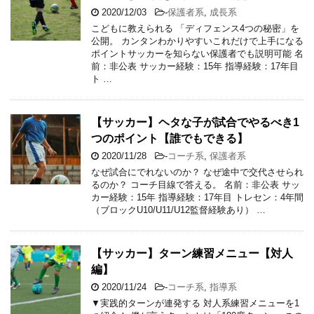
2020/12/03
-
保護者系
,
成長系
こどもに教えられる 「ディフェンス4つの秘密」を
公開。 カンタンわかりやすいこれだけで上手になる
ポイントサッカーを知らない保護者でも説明可能 名
前：非公表 サッカー経験：15年 指導経験：17年目
ト …
【サッカー】ヘタな子が試合でやるべき1
つのポイント【誰でもできる】
2020/11/28
-
コーチ系
,
保護者系
なぜ試合にでれないのか？ なぜ途中で交代させられ
るのか？ コーチ目線で答える。 名前：非公表 サッ
カー経験：15年 指導経験：17年目 トレセン：4年間
（ブロックU10/U11/U12監督経験あり） …
【サッカー】ターン練習メニュー【対人
編】
2020/11/24
-
コーチ系
,
指導系
▼実践的ターンが連発する 対人系練習メニューを1