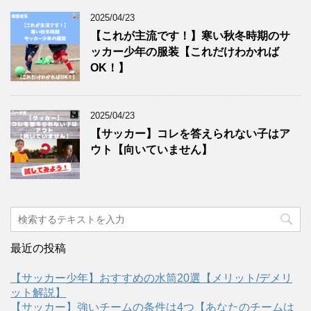
2025/04/23
【これが主流です！】寒い秋冬時期のサ
ッカー少年の服装【これだけわかれば
OK！】
2025/04/23
【サッカー】コレを答えられない子はア
ウト【向いていません】
最近の投稿
【サッカー少年】おすすめの水筒20選【メリット/デメリ
ット解説】
【サッカー】強いチームの条件は4つ【あなたのチームは