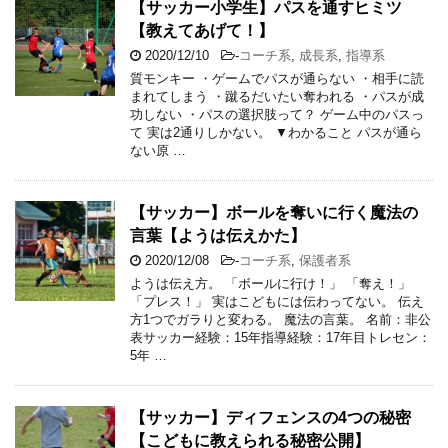
【サッカー小学生】パスを通すヒミツ
【教えてあげて！】
2020/12/10
-
コーチ系
,
成長系
,
指導系
質モンキー ・ゲームでパスが通らない ・相手に読
まれてしまう ・蹴るだいたい奪われる ・パスが成
功しない ・パスの選択肢って？ ゲーム中のパスっ
て 実は2通りしかない。 ▼わかること パスが通ら
ない原 …
【サッカー】ボールを奪いに行く魔法の
言葉【ようは伝えかた】
2020/12/08
-
コーチ系
,
保護者系
ようは伝え方。 「ボールに行け！」 「奪え！」
「プレス！」 実はこどもには伝わってない。 伝え
方1つでガラりと変わる。 魔法の言葉。 名前：非公
表サッカー経験：15年指導経験：17年目トレセン：
5年 …
【サッカー】ディフェンスの4つの秘密
【こどもに教えられる秘密公開】