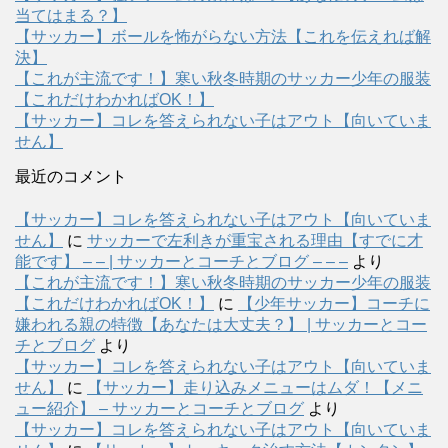
当てはまる？】
【サッカー】ボールを怖がらない方法【これを伝えれば解
決】
【これが主流です！】寒い秋冬時期のサッカー少年の服装
【これだけわかればOK！】
【サッカー】コレを答えられない子はアウト【向いていま
せん】
最近のコメント
【サッカー】コレを答えられない子はアウト【向いていま
せん】
に
サッカーで左利きが重宝される理由【すでに才
能です】 – – | サッカーとコーチとブログ – – –
より
【これが主流です！】寒い秋冬時期のサッカー少年の服装
【これだけわかればOK！】
に
【少年サッカー】コーチに
嫌われる親の特徴【あなたは大丈夫？】 | サッカーとコー
チとブログ
より
【サッカー】コレを答えられない子はアウト【向いていま
せん】
に
【サッカー】走り込みメニューはムダ！【メニ
ュー紹介】 – サッカーとコーチとブログ
より
【サッカー】コレを答えられない子はアウト【向いていま