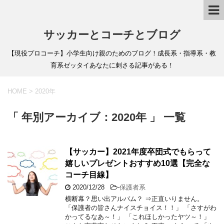
サッカーとコーチとブログ
【現役プロコーチ】小学生向け親のためのブログ！成長系・指導系・教
育系ゼッタイあなたに刺さる記事がある！
HOME
>
2020年
「 年別アーカイブ：2020年 」 一覧
【サッカー】2021年度卒団式でもらって
嬉しいプレゼントおすすめ10選【完全な
コーチ目線】
2020/12/28
-
保護者系
横断幕？思い出アルバム？ ⇒正直いりません。
「保護者の皆さんナイスチョイス！！」 「さすがわ
かってるなあ～！」 「これほしかったヤツ～！」