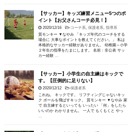
【サッカー】キッズ練習メニュー5つのポ
イント【お父さんコーチ必見！】
2020/12/16
-
コーチ系
,
保護者系
,
指導系
質モンキー ▼なやみ 「キッズ年代のコーチをする
場合に 大事なポイントを教えてください。」 私は
本格的なサッカー経験がありません。 幼稚園～小学
２年生の指導をたまにします。 名前：非公表 サッ
カー経験 …
【サッカー】小学生の自主練はキックで
す。【圧倒的に足りない】
2020/12/12
-
保護者系
これね。 キックです。 リフティングじゃないキッ
ク ボールを飛ばすキック。 質モンキー ▼なやみ 家
で 自主練するといっても いったい 「何」をしたら
いいのか わかりません。 一人で もくもくと やっ
…