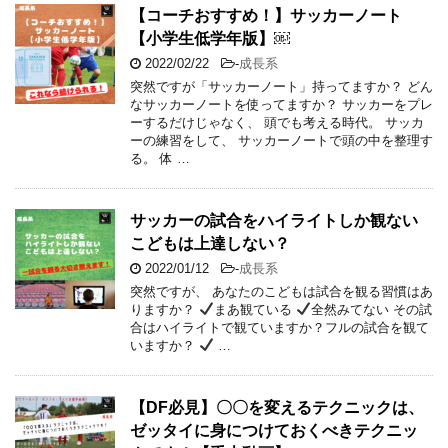
【コーチおすすめ！】サッカーノート
【小学生低学年版】￼
2022/02/22
-
成長系
突然ですが「サッカーノート」持ってますか？ どん
なサッカーノートを使ってますか？ サッカーをプレ
ーするだけじゃなく、 頭でも考える時代。 サッカ
ーの練習をして、 サッカーノートで頭の中を整理す
る。 体 …
サッカーの試合をハイライトしか観ない
こどもは上達しない？
2022/01/12
-
成長系
突然ですが、 あなたのこどもは試合を観る習慣はあ
りますか？
まあ観ている
全然みてない その試
合はハイライトで観ていますか？フルの試合を観て
いますか？
…
【DF必見】〇〇を変えるテクニックは、
ゼッタイに身につけておくべきテクニッ