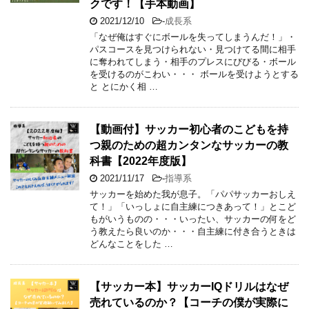
クです！【手本動画】
2021/12/10
-
成長系
「なぜ俺はすぐにボールを失ってしまうんだ！」・
パスコースを見つけられない・見つけてる間に相手
に奪われてしまう・相手のプレスにびびる・ボール
を受けるのがこわい・・・ ボールを受けようとする
と とにかく相 …
【動画付】サッカー初心者のこどもを持
つ親のための超カンタンなサッカーの教
科書【2022年度版】
2021/11/17
-
指導系
サッカーを始めた我が息子。「パパサッカーおしえ
て！」「いっしょに自主練につきあって！」とこど
もがいうものの・・・いったい、サッカーの何をど
う教えたら良いのか・・・自主練に付き合うときは
どんなことをした …
【サッカー本】サッカーIQドリルはなぜ
売れているのか？【コーチの僕が実際に