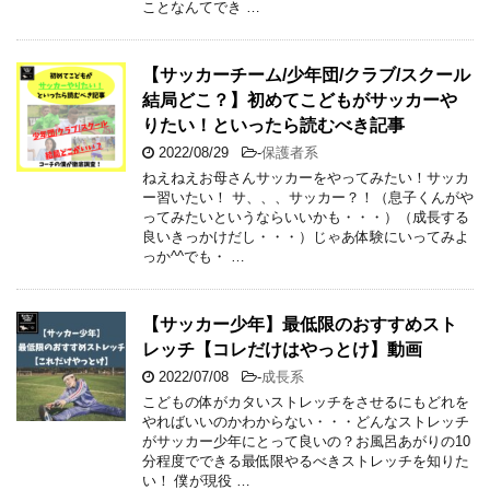
ことなんてでき …
【サッカーチーム/少年団/クラブ/スクール
結局どこ？】初めてこどもがサッカーや
りたい！といったら読むべき記事
2022/08/29
-
保護者系
ねえねえお母さんサッカーをやってみたい！サッカ
ー習いたい！ サ、、、サッカー？！（息子くんがや
ってみたいというならいいかも・・・）（成長する
良いきっかけだし・・・）じゃあ体験にいってみよ
っか^^でも・ …
【サッカー少年】最低限のおすすめスト
レッチ【コレだけはやっとけ】動画
2022/07/08
-
成長系
こどもの体がカタいストレッチをさせるにもどれを
やればいいのかわからない・・・どんなストレッチ
がサッカー少年にとって良いの？お風呂あがりの10
分程度でできる最低限やるべきストレッチを知りた
い！ 僕が現役 …