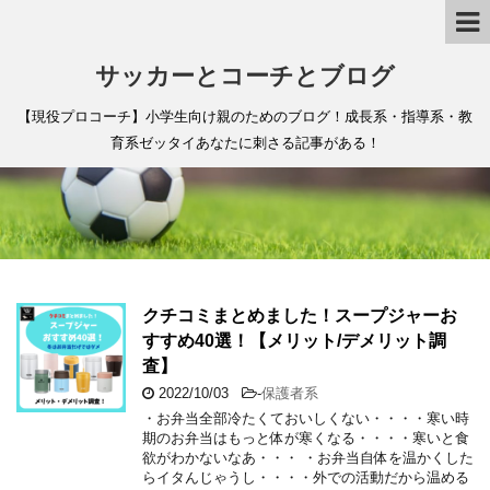
サッカーとコーチとブログ
【現役プロコーチ】小学生向け親のためのブログ！成長系・指導系・教
育系ゼッタイあなたに刺さる記事がある！
クチコミまとめました！スープジャーお
すすめ40選！【メリット/デメリット調
査】
2022/10/03
-
保護者系
・お弁当全部冷たくておいしくない・・・・寒い時
期のお弁当はもっと体が寒くなる・・・・寒いと食
欲がわかないなあ・・・ ・お弁当自体を温かくした
らイタんじゃうし・・・・外での活動だから温める