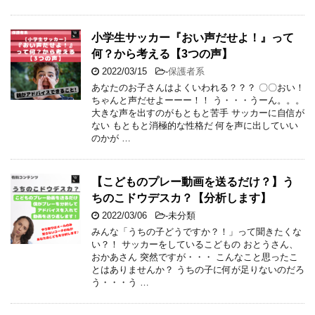
小学生サッカー『おい声だせよ！』って
何？から考える【3つの声】
2022/03/15
-
保護者系
あなたのお子さんはよくいわれる？？？ 〇〇おい！
ちゃんと声だせよーーー！！ う・・・うーん。。。
大きな声を出すのがもともと苦手 サッカーに自信が
ない もともと消極的な性格だ 何を声に出していい
のかが …
【こどものプレー動画を送るだけ？】う
ちのこドウデスカ？【分析します】
2022/03/06
-未分類
みんな「うちの子どうですか？！」って聞きたくな
い？！ サッカーをしているこどもの おとうさん、
おかあさん 突然ですが・・・ こんなこと思ったこ
とはありませんか？ うちの子に何が足りないのだろ
う・・・う …