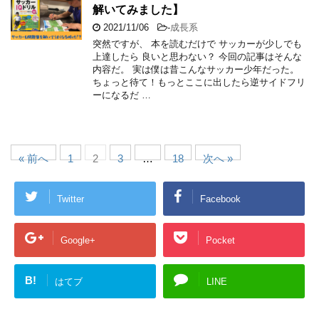
解いてみました】
2021/11/06
-
成長系
突然ですが、 本を読むだけで サッカーが少しでも
上達したら 良いと思わない？ 今回の記事はそんな
内容だ。 実は僕は昔こんなサッカー少年だった。
ちょっと待て！もっとここに出したら逆サイドフリ
ーになるだ …
« 前へ
1
2
3
…
18
次へ »
Twitter
Facebook
Google+
Pocket
B!
はてブ
LINE