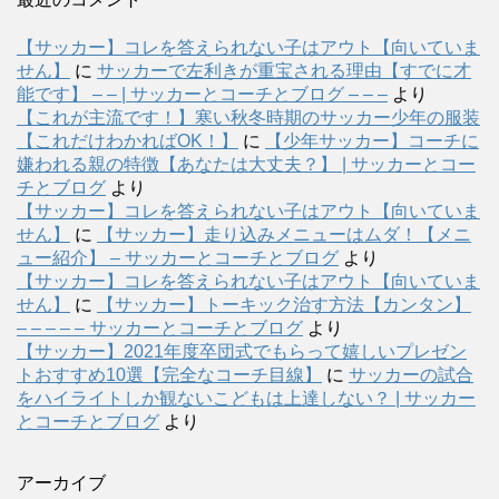
【サッカー】コレを答えられない子はアウト【向いていま
せん】
に
サッカーで左利きが重宝される理由【すでに才
能です】 – – | サッカーとコーチとブログ – – –
より
【これが主流です！】寒い秋冬時期のサッカー少年の服装
【これだけわかればOK！】
に
【少年サッカー】コーチに
嫌われる親の特徴【あなたは大丈夫？】 | サッカーとコー
チとブログ
より
【サッカー】コレを答えられない子はアウト【向いていま
せん】
に
【サッカー】走り込みメニューはムダ！【メニ
ュー紹介】 – サッカーとコーチとブログ
より
【サッカー】コレを答えられない子はアウト【向いていま
せん】
に
【サッカー】トーキック治す方法【カンタン】
– – – – – サッカーとコーチとブログ
より
【サッカー】2021年度卒団式でもらって嬉しいプレゼン
トおすすめ10選【完全なコーチ目線】
に
サッカーの試合
をハイライトしか観ないこどもは上達しない？ | サッカー
とコーチとブログ
より
アーカイブ