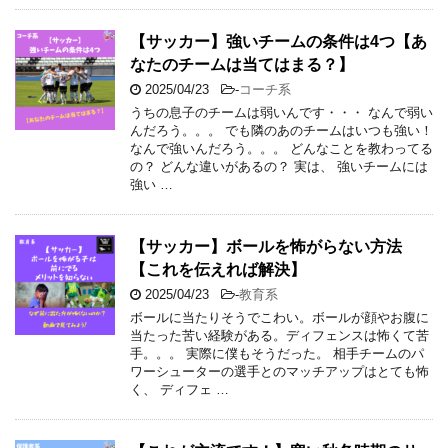
【サッカー】強いチームの条件は4つ【あ
なたのチームは当てはまる？】
2025/04/23
-
コーチ系
うちの息子のチームは弱いんです・・・ なんで弱い
んだろう。。。 でも隣のあのチームはいつも強い！
なんで強いんだろう。。。 どんなことを教わってる
の？ どんな違いがあるの？ 実は、 強いチームには
強い …
【サッカー】ボールを怖がらない方法
【これを伝えれば解決】
2025/04/23
-
教育系
ボールに当たりそうでこわい。ボールが顔やお腹に
当たった苦い経験がある。ディフェンスは怖くて苦
手。。。 実際に僕もそうだった。 相手チームのパ
ワーシューターの選手とのマッチアップはとても怖
く、 ディフェ …