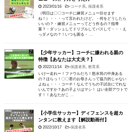
2023/01/16
-
コーチ系
,
保護者系
（明日は〇〇コーチに練習メニュー任せます
ね！）・・・って言われたけど。・何をどうしたら
いいの？・練習メニューってどう作るの？指導
案？・ダッシュしてドリブルしてパスして・・・え
っダメなの？！いつも困る・ …
【少年サッカー】コーチに嫌われる親の
特徴【あなたは大丈夫？】
2022/11/14
-
保護者系
,
教育系
いけー走れー！ファウルだろ！怒水筒の中身ある
の？ほらっ！〇〇君のお母さんって協力的じゃない
よねぇ・・・コーチ！なんでうちの子試合にでれな
いんですか？あの子よりはマシ！ はい全部アウトで
す！！あなたがこ …
【小学生サッカー】ディフェンスを超カ
ンタンに教えます【解説動画付】
2022/10/17
-
保護者系