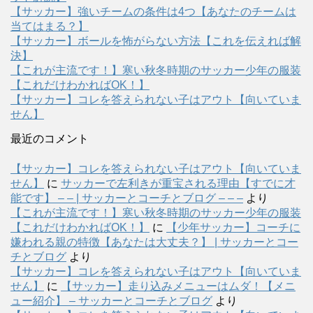
【サッカー】強いチームの条件は4つ【あなたのチームは
当てはまる？】
【サッカー】ボールを怖がらない方法【これを伝えれば解
決】
【これが主流です！】寒い秋冬時期のサッカー少年の服装
【これだけわかればOK！】
【サッカー】コレを答えられない子はアウト【向いていま
せん】
最近のコメント
【サッカー】コレを答えられない子はアウト【向いていま
せん】
に
サッカーで左利きが重宝される理由【すでに才
能です】 – – | サッカーとコーチとブログ – – –
より
【これが主流です！】寒い秋冬時期のサッカー少年の服装
【これだけわかればOK！】
に
【少年サッカー】コーチに
嫌われる親の特徴【あなたは大丈夫？】 | サッカーとコー
チとブログ
より
【サッカー】コレを答えられない子はアウト【向いていま
せん】
に
【サッカー】走り込みメニューはムダ！【メニ
ュー紹介】 – サッカーとコーチとブログ
より