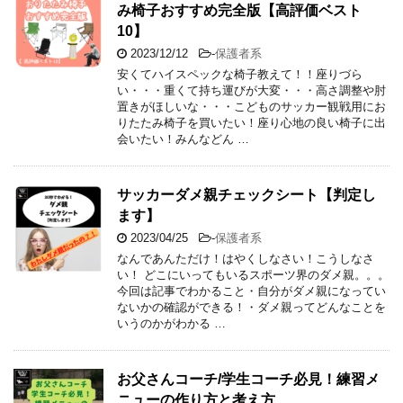
み椅子おすすめ完全版【高評価ベスト
10】
2023/12/12
-
保護者系
安くてハイスペックな椅子教えて！！座りづら
い・・・重くて持ち運びが大変・・・高さ調整や肘
置きがほしいな・・・こどものサッカー観戦用にお
りたたみ椅子を買いたい！座り心地の良い椅子に出
会いたい！みんなどん …
サッカーダメ親チェックシート【判定し
ます】
2023/04/25
-
保護者系
なんであんただけ！はやくしなさい！こうしなさ
い！ どこにいってもいるスポーツ界のダメ親。。。
今回は記事でわかること・自分がダメ親になってい
ないかの確認ができる！・ダメ親ってどんなことを
いうのかがわかる …
お父さんコーチ/学生コーチ必見！練習メ
ニューの作り方と考え方