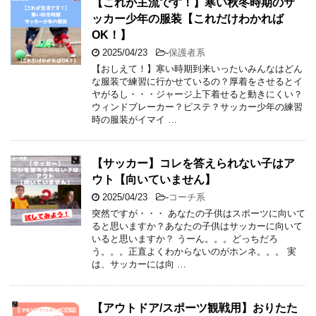
【これが主流です！】寒い秋冬時期のサ
ッカー少年の服装【これだけわかれば
OK！】
2025/04/23
-
保護者系
【おしえて！】寒い時期到来いったいみんなはどん
な服装で練習に行かせているの？厚着をさせるとイ
ヤがるし・・・ジャージ上下着せると動きにくい？
ウィンドブレーカー？ピステ？サッカー少年の練習
時の服装がイマイ …
【サッカー】コレを答えられない子はア
ウト【向いていません】
2025/04/23
-
コーチ系
突然ですが・・・ あなたの子供はスポーツに向いて
ると思いますか？あなたの子供はサッカーに向いて
いると思いますか？ うーん。。。どっちだろ
う。。。正直よくわからないのがホンネ。。。 実
は、サッカーには向 …
【アウトドア/スポーツ観戦用】おりたた