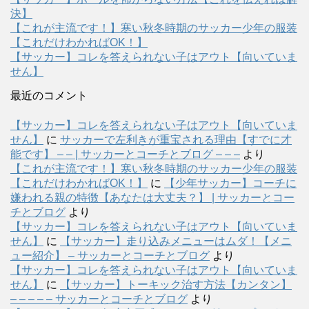
決】
【これが主流です！】寒い秋冬時期のサッカー少年の服装
【これだけわかればOK！】
【サッカー】コレを答えられない子はアウト【向いていま
せん】
最近のコメント
【サッカー】コレを答えられない子はアウト【向いていま
せん】
に
サッカーで左利きが重宝される理由【すでに才
能です】 – – | サッカーとコーチとブログ – – –
より
【これが主流です！】寒い秋冬時期のサッカー少年の服装
【これだけわかればOK！】
に
【少年サッカー】コーチに
嫌われる親の特徴【あなたは大丈夫？】 | サッカーとコー
チとブログ
より
【サッカー】コレを答えられない子はアウト【向いていま
せん】
に
【サッカー】走り込みメニューはムダ！【メニ
ュー紹介】 – サッカーとコーチとブログ
より
【サッカー】コレを答えられない子はアウト【向いていま
せん】
に
【サッカー】トーキック治す方法【カンタン】
– – – – – サッカーとコーチとブログ
より