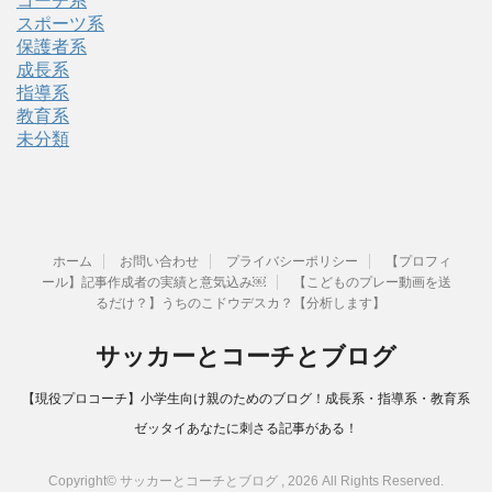
コーチ系
スポーツ系
保護者系
成長系
指導系
教育系
未分類
ホーム
お問い合わせ
プライバシーポリシー
【プロフィ
ール】記事作成者の実績と意気込み￼
【こどものプレー動画を送
るだけ？】うちのこドウデスカ？【分析します】
サッカーとコーチとブログ
【現役プロコーチ】小学生向け親のためのブログ！成長系・指導系・教育系
ゼッタイあなたに刺さる記事がある！
Copyright© サッカーとコーチとブログ , 2026 All Rights Reserved.