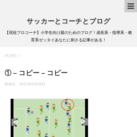
サッカーとコーチとブログ
【現役プロコーチ】小学生向け親のためのブログ！成長系・指導系・教
育系ゼッタイあなたに刺さる記事がある！
HOME
>
① – コピー – コピー
投稿日：
2021年5月26日