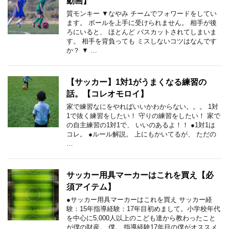
動画】
質モンキー ▼なやみ チームでフォワードをしてい
ます。 ボールを上手に受けられません。 相手が後
ろにいると、 ほとんど パスカットされてしまいま
す。 相手を背負っても ミスしないコツはなんです
か？ ▼ …
【サッカー】1対1がうまくなる練習の
話。【コレオモロイ】
家で練習なにをやればいいかわからない。。。 1対
1で抜く練習をしたい！ 守りの練習をしたい！ 家で
の自主練習の1対1で、 いいのあるよ！！ ●1対1は
コレ。 ●ルール解説。 上にもかいてるが、 ただの
…
サッカー用具マーカーはこれを買え【必
須アイテム】
●サッカー用具マーカーはこれを買え サッカー経
験：15年指導経験：17年目初めまして。小学校年代
を中心に5,000人以上のこども達から教わったこと
が僕の財産。 僕。 指導経験17年目の僕がオススメ