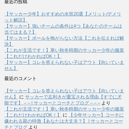
最近の投稿
【サッカー少年】おすすめの水筒20選【メリット/デメリ
ット解説】
【サッカー】強いチームの条件は4つ【あなたのチームは
当てはまる？】
【サッカー】ボールを怖がらない方法【これを伝えれば解
決】
【これが主流です！】寒い秋冬時期のサッカー少年の服装
【これだけわかればOK！】
【サッカー】コレを答えられない子はアウト【向いていま
せん】
最近のコメント
【サッカー】コレを答えられない子はアウト【向いていま
せん】
に
サッカーで左利きが重宝される理由【すでに才
能です】 – – | サッカーとコーチとブログ – – –
より
【これが主流です！】寒い秋冬時期のサッカー少年の服装
【これだけわかればOK！】
に
【少年サッカー】コーチに
嫌われる親の特徴【あなたは大丈夫？】 | サッカーとコー
チとブログ
より