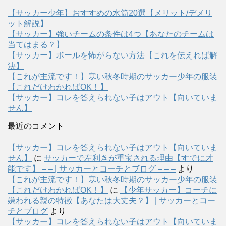
【サッカー少年】おすすめの水筒20選【メリット/デメリ
ット解説】
【サッカー】強いチームの条件は4つ【あなたのチームは
当てはまる？】
【サッカー】ボールを怖がらない方法【これを伝えれば解
決】
【これが主流です！】寒い秋冬時期のサッカー少年の服装
【これだけわかればOK！】
【サッカー】コレを答えられない子はアウト【向いていま
せん】
最近のコメント
【サッカー】コレを答えられない子はアウト【向いていま
せん】
に
サッカーで左利きが重宝される理由【すでに才
能です】 – – | サッカーとコーチとブログ – – –
より
【これが主流です！】寒い秋冬時期のサッカー少年の服装
【これだけわかればOK！】
に
【少年サッカー】コーチに
嫌われる親の特徴【あなたは大丈夫？】 | サッカーとコー
チとブログ
より
【サッカー】コレを答えられない子はアウト【向いていま