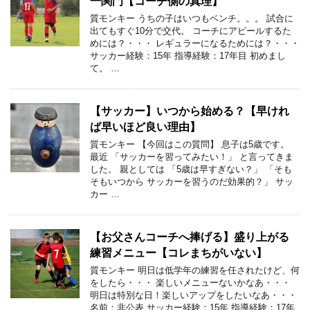
一関門【コーチ側の真理】
質モンキー うちの子はいつもベンチ。。。 試合に
出てもすぐ10分で交代。 コーチにアピールするた
めには？・・・ レギュラーになるためには？・・・
サッカー経験：15年 指導経験：17年目 初めまし
て。 …
【サッカー】いつから始める？【早けれ
ば早いほど良い理由】
質モンキー 【今回はこの質問】 息子は5歳です。
最近 「サッカーを習ってみたい！」 と言ってきま
した。 親としては 「5歳は早すぎない？」 「そも
そもいつから サッカーを習うのだ効果的？」 サッ
カー …
【お父さんコーチへ捧げる】盛り上がる
練習メニュー【コレまちがいない】
質モンキー 明日は低学年の練習を任されたけど、何
をしたら・・・ 楽しいメニューないかなあ・・・
明日は特別な日！楽しいアップをしたいなあ・・・
名前：非公表 サッカー経験：15年 指導経験：17年