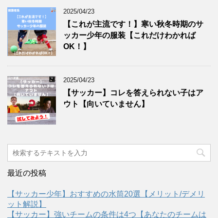
2025/04/23
【これが主流です！】寒い秋冬時期のサ
ッカー少年の服装【これだけわかれば
OK！】
2025/04/23
【サッカー】コレを答えられない子はア
ウト【向いていません】
最近の投稿
【サッカー少年】おすすめの水筒20選【メリット/デメリ
ット解説】
【サッカー】強いチームの条件は4つ【あなたのチームは