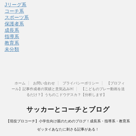
Jリーグ系
コーチ系
スポーツ系
保護者系
成長系
指導系
教育系
未分類
ホーム
お問い合わせ
プライバシーポリシー
【プロフィ
ール】記事作成者の実績と意気込み￼
【こどものプレー動画を送
るだけ？】うちのこドウデスカ？【分析します】
サッカーとコーチとブログ
【現役プロコーチ】小学生向け親のためのブログ！成長系・指導系・教育系
ゼッタイあなたに刺さる記事がある！