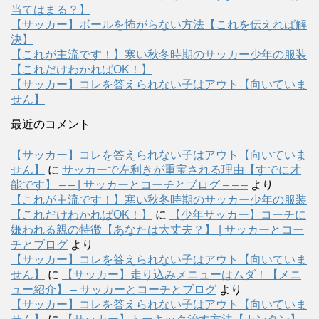
当てはまる？】
【サッカー】ボールを怖がらない方法【これを伝えれば解
決】
【これが主流です！】寒い秋冬時期のサッカー少年の服装
【これだけわかればOK！】
【サッカー】コレを答えられない子はアウト【向いていま
せん】
最近のコメント
【サッカー】コレを答えられない子はアウト【向いていま
せん】
に
サッカーで左利きが重宝される理由【すでに才
能です】 – – | サッカーとコーチとブログ – – –
より
【これが主流です！】寒い秋冬時期のサッカー少年の服装
【これだけわかればOK！】
に
【少年サッカー】コーチに
嫌われる親の特徴【あなたは大丈夫？】 | サッカーとコー
チとブログ
より
【サッカー】コレを答えられない子はアウト【向いていま
せん】
に
【サッカー】走り込みメニューはムダ！【メニ
ュー紹介】 – サッカーとコーチとブログ
より
【サッカー】コレを答えられない子はアウト【向いていま