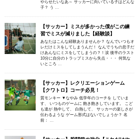
やらせたいなあ～ サッカーに向いている子はどんな
子？ う …
【サッカー】ミスが多かった僕がこの練
習でミスが減りました【経験談】
あなたはこんな経験ありませんか？ なんでいつもオ
レだけミスをしてしまうんだ！ なんでうちの息子だ
けあんなにミスをしてしまうの？！涙 後半のラスト
10分に自分のトラップミスから失点・・・ 何気な
いところ …
【サッカー】レクリエーションゲーム
【クワトロ】コーチ必見！
質モンキー ▼なやみ 低学年のコーチを していま
す、 いつものゲームに 飽き飽きしています。 こど
も達が 熱中して、 白熱して、 サッカーの楽しさが
伝わるような ゲーム形式はないでしょうか？ 名
前： …