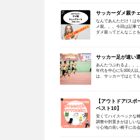
サッカーダメ親チ
なんであんただけ！はや
メ親。。。今回は記事
ダメ親ってどんなことを
サッカー足が速い
あんたつぶれるよ。。。
年代を中心に5,000
は、サッカーではとても
【アウトドア/スポ
ベスト10】
安くてハイスペックな
調整や肘置きがほしい
り心地の良い椅子に出会