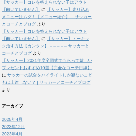
【サッカー】コレを答えられない子はアウト
【向いていません】
に
【サッカー】走り込み
メニューはムダ！【メニュー紹介】 – サッカー
とコーチとブログ
より
【サッカー】コレを答えられない子はアウト
【向いていません】
に
【サッカー】トーキッ
ク治す方法【カンタン】 – – – – – サッカーと
コーチとブログ
より
【サッカー】2021年度卒団式でもらって嬉しい
プレゼントおすすめ10選【完全なコーチ目線】
に
サッカーの試合をハイライトしか観ないこど
もは上達しない？ | サッカーとコーチとブログ
より
アーカイブ
2025年4月
2023年12月
2023年4月