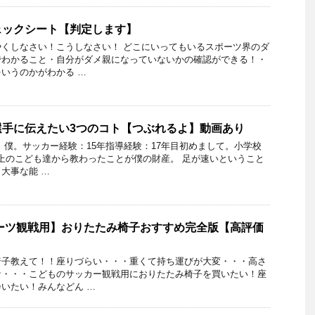
ェックシート【判定します】
くしなさい！こうしなさい！ どこにいってもいるスポーツ界のダ
でわかること・自分がダメ親になっていないかの確認ができる！・
いうのかがわかる …
選手に伝えたい3つのコト【つぶれるよ】動画あり
 僕。サッカー経験：15年指導経験：17年目初めまして。小学校
人以上のこども達から教わったことが僕の財産。 足が速いということ
大事な能 …
ーツ観戦用】おりたたみ椅子おすすめ完全版【高評価
椅子教えて！！座りづらい・・・重くて持ち運びが大変・・・高さ
な・・・こどものサッカー観戦用におりたたみ椅子を買いたい！座
いたい！みんなどん …