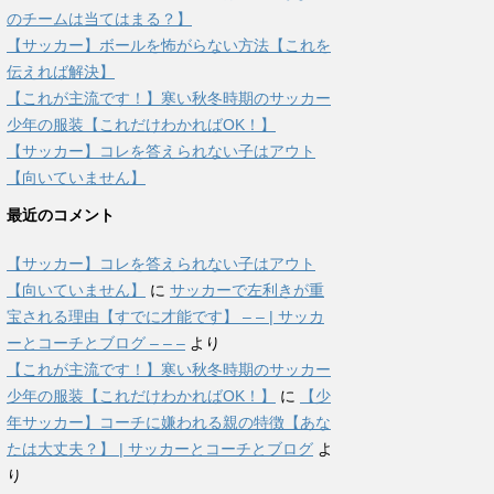
のチームは当てはまる？】
【サッカー】ボールを怖がらない方法【これを
伝えれば解決】
【これが主流です！】寒い秋冬時期のサッカー
少年の服装【これだけわかればOK！】
【サッカー】コレを答えられない子はアウト
【向いていません】
最近のコメント
【サッカー】コレを答えられない子はアウト
【向いていません】
に
サッカーで左利きが重
宝される理由【すでに才能です】 – – | サッカ
ーとコーチとブログ – – –
より
【これが主流です！】寒い秋冬時期のサッカー
少年の服装【これだけわかればOK！】
に
【少
年サッカー】コーチに嫌われる親の特徴【あな
たは大丈夫？】 | サッカーとコーチとブログ
よ
り