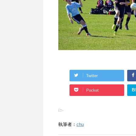
Twitter
B
Pocket
-
執筆者：
chu