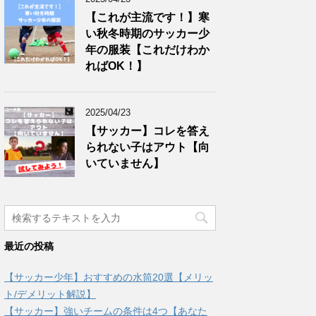
【これが主流です！】寒
い秋冬時期のサッカー少
年の服装【これだけわか
ればOK！】
2025/04/23
【サッカー】コレを答え
られない子はアウト【向
いていません】
最近の投稿
【サッカー少年】おすすめの水筒20選【メリッ
ト/デメリット解説】
【サッカー】強いチームの条件は4つ【あなた