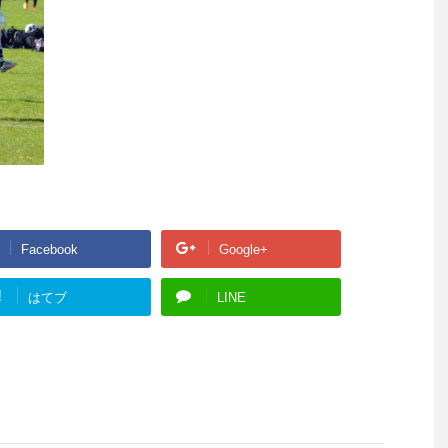
Facebook
Google+
!
はてブ
LINE