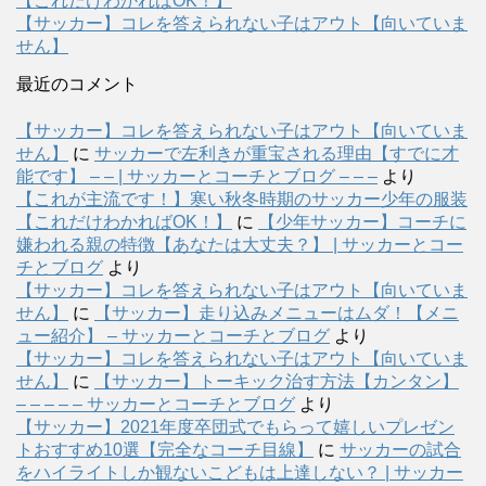
【これだけわかればOK！】
【サッカー】コレを答えられない子はアウト【向いていま
せん】
最近のコメント
【サッカー】コレを答えられない子はアウト【向いていま
せん】
に
サッカーで左利きが重宝される理由【すでに才
能です】 – – | サッカーとコーチとブログ – – –
より
【これが主流です！】寒い秋冬時期のサッカー少年の服装
【これだけわかればOK！】
に
【少年サッカー】コーチに
嫌われる親の特徴【あなたは大丈夫？】 | サッカーとコー
チとブログ
より
【サッカー】コレを答えられない子はアウト【向いていま
せん】
に
【サッカー】走り込みメニューはムダ！【メニ
ュー紹介】 – サッカーとコーチとブログ
より
【サッカー】コレを答えられない子はアウト【向いていま
せん】
に
【サッカー】トーキック治す方法【カンタン】
– – – – – サッカーとコーチとブログ
より
【サッカー】2021年度卒団式でもらって嬉しいプレゼン
トおすすめ10選【完全なコーチ目線】
に
サッカーの試合
をハイライトしか観ないこどもは上達しない？ | サッカー