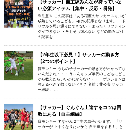
【サッカー】自主練みんなが持っていな
い必須アイテム【集中・反応・瞬発】
※注意※ この記事は「ある程度のサッカースキルが
成熟しているこども」向けの記事となります。 ・ド
リブルを思い通りにできない ・まったくリフティン
グができない ・そもそも蹴れない などの悩みは別
の記事を …
【2年生以下必見！】サッカーの動き方
【2つのポイント】
質モンキー うちの子サッカーの動き方がわかってな
いんだよね・・・ う～んキッズ年代のこどもにどこ
から教えたらいいかわからない・・・ ポジションは
教えるべき？教えないべき？ 名前：非公表 サッカ
ー経験： …
【サッカー】ぐんぐん上達するコツは回
数にある【自主練編】
質モンキー ▼なやみ 2年生の息子がいます。 「サ
ッカーが 上手くなりたいから 自主練をする！」と