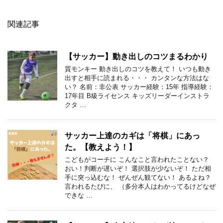
関連記事
【サッカー】動き出しのコツまるわかり
質モンキー 動き出しのコツを教えて！ いつも動き
出すと相手に読まれる・・・ カンタンな方法はな
い？ 名前：非公表 サッカー経験：15年 指導経験：
17年目 B級ライセンス キッズリーダーインストラ
クタ …
サッカー上達のカギは「将棋」にあっ
た。【教えよう！】
こどもがコーチに こんなこと言われたことない？
おい！判断が遅いぞ！ 選択肢が少ないぞ！ ただ相
手に突っ込むな！ ぜんぜん観てない！ あるよね？
言われるたびに、 （多分本人はわかってるけどなぜ
できな …