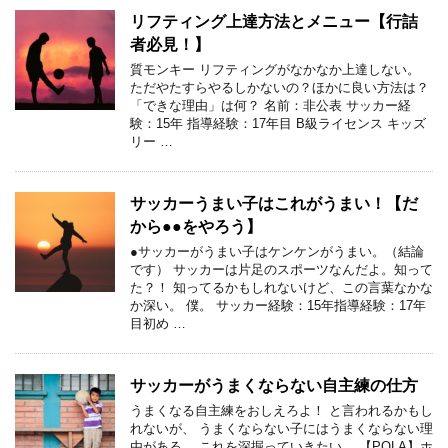
リフティング上達方法とメニュー【行詰
者必見！】
質モンキー リフティングがなかなか上達しない。
ただやたすらやるしかないの？ほかに良い方法は？
「できな理由」は何？ 名前：非公表 サッカー経
験：15年 指導経験：17年目 B級ライセンス キッズ
リー …
サッカーうまい子はこれがうまい！【だ
から●●をやろう】
●サッカーがうまい子はケンケンがうまい。（結論
です） サッカーは片足のスポーツなんだよ。知って
た？！ 知ってるかもしれないけど、この言葉なかな
か深い。 僕。 サッカー経験：15年指導経験：17年
目初め …
サッカーがうまくならない自主練の仕方
うまくなる自主練をおしえろよ！ と言われるかもし
れないが、 うまくならない子にはうまくならない理
由がある。 これを深掘っていきたい。 【POLA】ホ