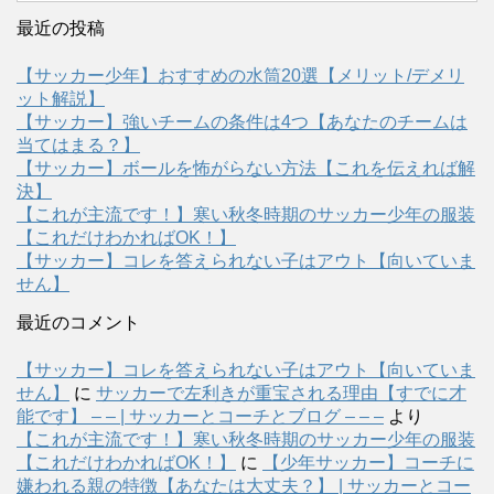
最近の投稿
【サッカー少年】おすすめの水筒20選【メリット/デメリ
ット解説】
【サッカー】強いチームの条件は4つ【あなたのチームは
当てはまる？】
【サッカー】ボールを怖がらない方法【これを伝えれば解
決】
【これが主流です！】寒い秋冬時期のサッカー少年の服装
【これだけわかればOK！】
【サッカー】コレを答えられない子はアウト【向いていま
せん】
最近のコメント
【サッカー】コレを答えられない子はアウト【向いていま
せん】
に
サッカーで左利きが重宝される理由【すでに才
能です】 – – | サッカーとコーチとブログ – – –
より
【これが主流です！】寒い秋冬時期のサッカー少年の服装
【これだけわかればOK！】
に
【少年サッカー】コーチに
嫌われる親の特徴【あなたは大丈夫？】 | サッカーとコー