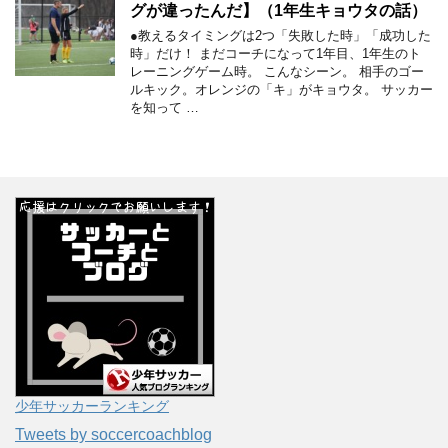
グが違ったんだ】（1年生キョウタの話）
●教えるタイミングは2つ「失敗した時」「成功した
時」だけ！ まだコーチになって1年目、1年生のト
レーニングゲーム時。 こんなシーン。 相手のゴー
ルキック。オレンジの「キ」がキョウタ。 サッカー
を知って …
少年サッカーランキング
Tweets by soccercoachblog