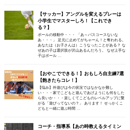
【サッカー】アングルを変えるプレーは
小学生でマスターしろ！【これでき
る？】
ボールの移動中・・・ 「あ～パスコースないな
あ・・・」 足元に止めてがちゃーん！と奪われる。
あなたは（お子さんは）こうなったことがある？ な
ぜあの子は選択肢が沢山あるんだろう。 なぜ上手な
子はボール …
【おやこでできる！】おもしろ自主練7選
【飽きたらコレ！】
【悩み】外遊びは今の状況ではなかなか難し
い・・・家でこどもと遊んであげようにも何をした
ら良いか・・・楽しくてこどものレベルアップに繋
がる「遊びってないの？」 あります！ せっかくこ
どもと一緒に遊ぶ時間 …
コーチ・指導系【あの時教えるタイミン