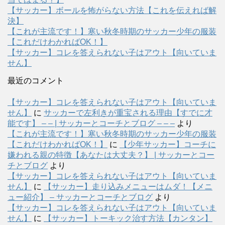
【サッカー】ボールを怖がらない方法【これを伝えれば解
決】
【これが主流です！】寒い秋冬時期のサッカー少年の服装
【これだけわかればOK！】
【サッカー】コレを答えられない子はアウト【向いていま
せん】
最近のコメント
【サッカー】コレを答えられない子はアウト【向いていま
せん】
に
サッカーで左利きが重宝される理由【すでに才
能です】 – – | サッカーとコーチとブログ – – –
より
【これが主流です！】寒い秋冬時期のサッカー少年の服装
【これだけわかればOK！】
に
【少年サッカー】コーチに
嫌われる親の特徴【あなたは大丈夫？】 | サッカーとコー
チとブログ
より
【サッカー】コレを答えられない子はアウト【向いていま
せん】
に
【サッカー】走り込みメニューはムダ！【メニ
ュー紹介】 – サッカーとコーチとブログ
より
【サッカー】コレを答えられない子はアウト【向いていま
せん】
に
【サッカー】トーキック治す方法【カンタン】