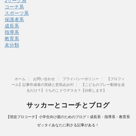
Jリーグ系
コーチ系
スポーツ系
保護者系
成長系
指導系
教育系
未分類
ホーム
お問い合わせ
プライバシーポリシー
【プロフィ
ール】記事作成者の実績と意気込み￼
【こどものプレー動画を送
るだけ？】うちのこドウデスカ？【分析します】
サッカーとコーチとブログ
【現役プロコーチ】小学生向け親のためのブログ！成長系・指導系・教育系
ゼッタイあなたに刺さる記事がある！