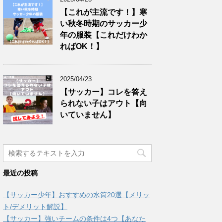
【これが主流です！】寒
い秋冬時期のサッカー少
年の服装【これだけわか
ればOK！】
2025/04/23
【サッカー】コレを答え
られない子はアウト【向
いていません】
最近の投稿
【サッカー少年】おすすめの水筒20選【メリッ
ト/デメリット解説】
【サッカー】強いチームの条件は4つ【あなた