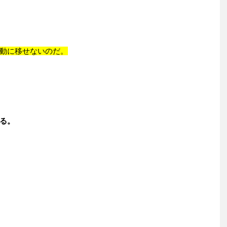
動に移せないのだ。
る。