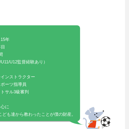
15年
年目
間
/U11/U12監督経験あり）
ーインストラクター
スポーツ指導員
トサル3級審判
中心に
上のこども達から教わったことが僕の財産。