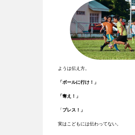
ようは伝え方。
「ボールに行け！」
「奪え！」
「
プレス！」
実はこどもには伝わってない。