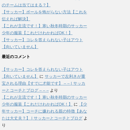
のチームは当てはまる？】
【サッカー】ボールを怖がらない方法【これを
伝えれば解決】
【これが主流です！】寒い秋冬時期のサッカー
少年の服装【これだけわかればOK！】
【サッカー】コレを答えられない子はアウト
【向いていません】
最近のコメント
【サッカー】コレを答えられない子はアウト
【向いていません】
に
サッカーで左利きが重
宝される理由【すでに才能です】 – – | サッカ
ーとコーチとブログ – – –
より
【これが主流です！】寒い秋冬時期のサッカー
少年の服装【これだけわかればOK！】
に
【少
年サッカー】コーチに嫌われる親の特徴【あな
たは大丈夫？】 | サッカーとコーチとブログ
よ
り