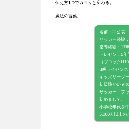
伝え方1つでガラりと変わる。
魔法の言葉。
名前：非公表
サッカー経験：
指導経験：17
トレセン：5年
（ブロックU10
B級ライセンス
キッズリーダ
初級障がい者
サッカー・フッ
初めまして。
小学校年代を
5,000人以