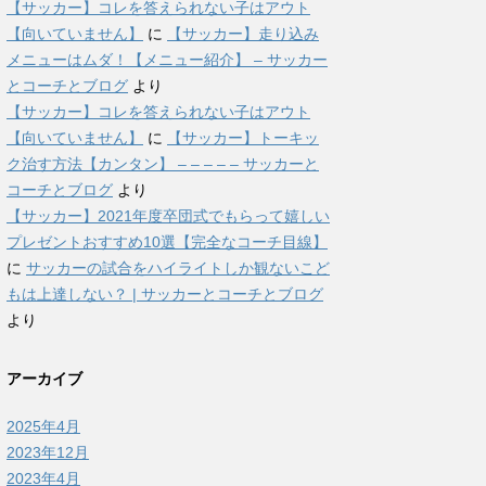
【サッカー】コレを答えられない子はアウト
【向いていません】
に
【サッカー】走り込み
メニューはムダ！【メニュー紹介】 – サッカー
とコーチとブログ
より
【サッカー】コレを答えられない子はアウト
【向いていません】
に
【サッカー】トーキッ
ク治す方法【カンタン】 – – – – – サッカーと
コーチとブログ
より
【サッカー】2021年度卒団式でもらって嬉しい
プレゼントおすすめ10選【完全なコーチ目線】
に
サッカーの試合をハイライトしか観ないこど
もは上達しない？ | サッカーとコーチとブログ
より
アーカイブ
2025年4月
2023年12月
2023年4月