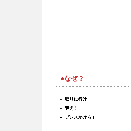
●なぜ？
取りに行け！
奪え！
プレスかけろ！