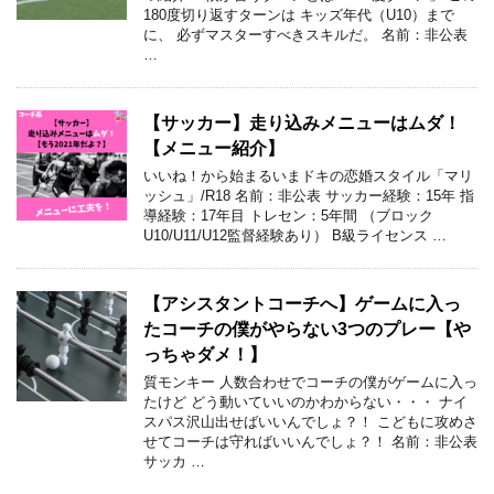
180度切り返すターンは キッズ年代（U10）まで
に、 必ずマスターすべきスキルだ。 名前：非公表
…
【サッカー】走り込みメニューはムダ！
【メニュー紹介】
いいね！から始まるいまドキの恋婚スタイル「マリ
ッシュ」/R18 名前：非公表 サッカー経験：15年 指
導経験：17年目 トレセン：5年間 （ブロック
U10/U11/U12監督経験あり） B級ライセンス …
【アシスタントコーチへ】ゲームに入っ
たコーチの僕がやらない3つのプレー【や
っちゃダメ！】
質モンキー 人数合わせでコーチの僕がゲームに入っ
たけど どう動いていいのかわからない・・・ ナイ
スパス沢山出せばいいんでしょ？！ こどもに攻めさ
せてコーチは守ればいいんでしょ？！ 名前：非公表
サッカ …