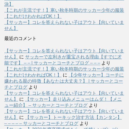
決】
【これが主流です！】寒い秋冬時期のサッカー少年の服装
【これだけわかればOK！】
【サッカー】コレを答えられない子はアウト【向いていま
せん】
最近のコメント
【サッカー】コレを答えられない子はアウト【向いていま
せん】
に
サッカーで左利きが重宝される理由【すでに才
能です】 – – | サッカーとコーチとブログ – – –
より
【これが主流です！】寒い秋冬時期のサッカー少年の服装
【これだけわかればOK！】
に
【少年サッカー】コーチに
嫌われる親の特徴【あなたは大丈夫？】 | サッカーとコー
チとブログ
より
【サッカー】コレを答えられない子はアウト【向いていま
せん】
に
【サッカー】走り込みメニューはムダ！【メニ
ュー紹介】 – サッカーとコーチとブログ
より
【サッカー】コレを答えられない子はアウト【向いていま
せん】
に
【サッカー】トーキック治す方法【カンタン】
– – – – – サッカーとコーチとブログ
より