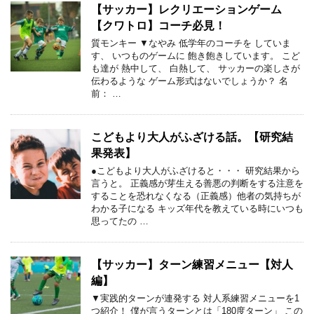
【サッカー】レクリエーションゲーム
【クワトロ】コーチ必見！
質モンキー ▼なやみ 低学年のコーチを していま
す、 いつものゲームに 飽き飽きしています。 こど
も達が 熱中して、 白熱して、 サッカーの楽しさが
伝わるような ゲーム形式はないでしょうか？ 名
前： …
こどもより大人がふざける話。【研究結
果発表】
●こどもより大人がふざけると・・・ 研究結果から
言うと。 正義感が芽生える善悪の判断をする注意を
することを恐れなくなる（正義感）他者の気持ちが
わかる子になる キッズ年代を教えている時にいつも
思ってたの …
【サッカー】ターン練習メニュー【対人
編】
▼実践的ターンが連発する 対人系練習メニューを1
つ紹介！ 僕が言うターンとは「180度ターン」 この