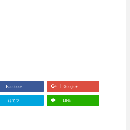
Facebook
Google+
!
はてブ
LINE