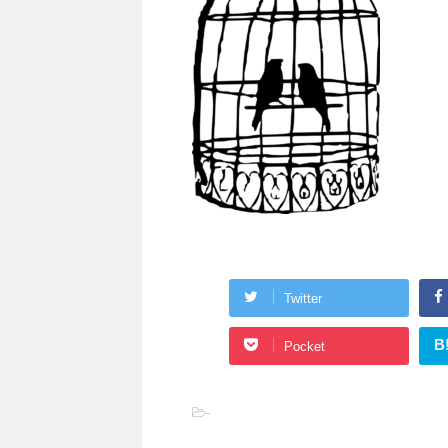
Twitter
B
Pocket
-