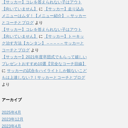
【サッカー】コレを答えられない子はアウト
【向いていません】
に
【サッカー】走り込み
メニューはムダ！【メニュー紹介】 – サッカー
とコーチとブログ
より
【サッカー】コレを答えられない子はアウト
【向いていません】
に
【サッカー】トーキッ
ク治す方法【カンタン】 – – – – – サッカーと
コーチとブログ
より
【サッカー】2021年度卒団式でもらって嬉しい
プレゼントおすすめ10選【完全なコーチ目線】
に
サッカーの試合をハイライトしか観ないこど
もは上達しない？ | サッカーとコーチとブログ
より
アーカイブ
2025年4月
2023年12月
2023年4月