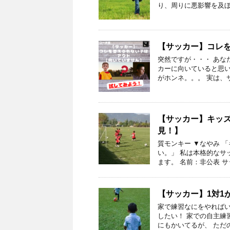
り、周りに悪影響を及ぼ
【サッカー】コレ
突然ですが・・・ あな
カーに向いていると思い
がホンネ。。。 実は、
【サッカー】キッ
見！】
質モンキー ▼なやみ 
い。」 私は本格的なサ
ます。 名前：非公表 サ
【サッカー】1対1
家で練習なにをやればい
したい！ 家での自主練習
にもかいてるが、 ただの