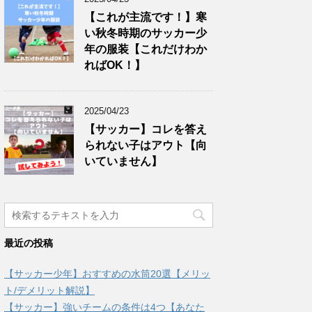
【これが主流です！】寒
い秋冬時期のサッカー少
年の服装【これだけわか
ればOK！】
2025/04/23
【サッカー】コレを答え
られない子はアウト【向
いていません】
最近の投稿
【サッカー少年】おすすめの水筒20選【メリッ
ト/デメリット解説】
【サッカー】強いチームの条件は4つ【あなた