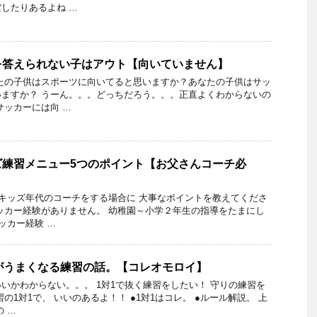
したりあるよね …
を答えられない子はアウト【向いていません】
たの子供はスポーツに向いてると思いますか？あなたの子供はサッ
ますか？ うーん。。。どっちだろう。。。正直よくわからないの
サッカーには向 …
ズ練習メニュー5つのポイント【お父さんコーチ必
「キッズ年代のコーチをする場合に 大事なポイントを教えてくださ
ッカー経験がありません。 幼稚園～小学２年生の指導をたまにし
ッカー経験 …
がうまくなる練習の話。【コレオモロイ】
いかわからない。。。 1対1で抜く練習をしたい！ 守りの練習を
の1対1で、 いいのあるよ！！ ●1対1はコレ。 ●ルール解説。 上
 …