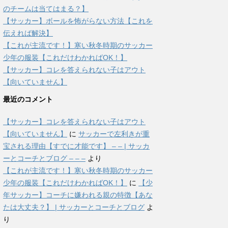
のチームは当てはまる？】
【サッカー】ボールを怖がらない方法【これを
伝えれば解決】
【これが主流です！】寒い秋冬時期のサッカー
少年の服装【これだけわかればOK！】
【サッカー】コレを答えられない子はアウト
【向いていません】
最近のコメント
【サッカー】コレを答えられない子はアウト
【向いていません】
に
サッカーで左利きが重
宝される理由【すでに才能です】 – – | サッカ
ーとコーチとブログ – – –
より
【これが主流です！】寒い秋冬時期のサッカー
少年の服装【これだけわかればOK！】
に
【少
年サッカー】コーチに嫌われる親の特徴【あな
たは大丈夫？】 | サッカーとコーチとブログ
よ
り