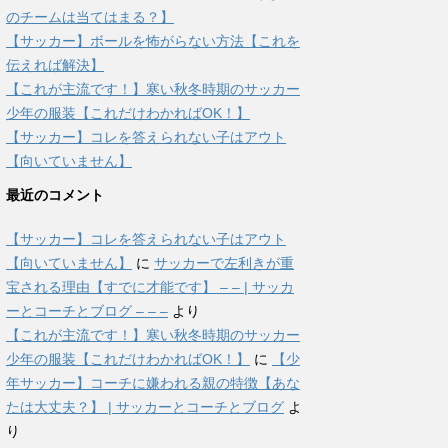
のチームは当てはまる？】
【サッカー】ボールを怖がらない方法【これを
伝えれば解決】
【これが主流です！】寒い秋冬時期のサッカー
少年の服装【これだけわかればOK！】
【サッカー】コレを答えられない子はアウト
【向いていません】
最近のコメント
【サッカー】コレを答えられない子はアウト
【向いていません】
に
サッカーで左利きが重
宝される理由【すでに才能です】 – – | サッカ
ーとコーチとブログ – – –
より
【これが主流です！】寒い秋冬時期のサッカー
少年の服装【これだけわかればOK！】
に
【少
年サッカー】コーチに嫌われる親の特徴【あな
たは大丈夫？】 | サッカーとコーチとブログ
よ
り