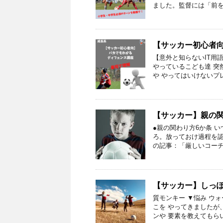
ました。監督には「前を
【サッカー初心者
【意外と知らないIT用語
やっているこども達 突
や やってはいけないプ
【サッカー】親の関
●親の関わり方6か条 
ろ。放っておけ過程を認
の記事：「厳しいコーチ
【サッカー】しっ
質モンキー ▼悩み ウ
こを やってきましたが
ンや 要素を教えてもら