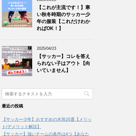
【これが主流です！】寒
い秋冬時期のサッカー少
年の服装【これだけわか
ればOK！】
2025/04/23
【サッカー】コレを答え
られない子はアウト【向
いていません】
最近の投稿
【サッカー少年】おすすめの水筒20選【メリッ
ト/デメリット解説】
【サッカー】強いチームの条件は4つ【あなた