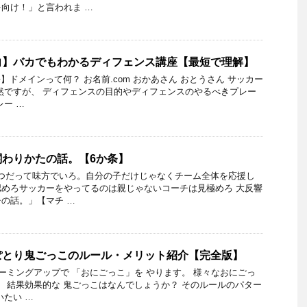
向け！」と言われま …
向】バカでもわかるディフェンス講座【最短で理解】
】ドメインって何？ お名前.com おかあさん おとうさん サッカー
然ですが、 ディフェンスの目的やディフェンスのやるべきプレー
レー …
わりかたの話。【6か条】
いつだって味方でいろ。自分の子だけじゃなくチーム全体を応援し
めろサッカーをやってるのは親じゃないコーチは見極めろ 大反響
の話。」【マチ …
ぽとり鬼ごっこのルール・メリット紹介【完全版】
ォーミングアップで 「おにごっこ」を やります。 様々なおにごっ
、 結果効果的な 鬼ごっこはなんでしょうか？ そのルールのパター
いたい …