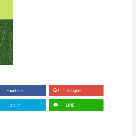
Facebook
Google+
!
はてブ
LINE