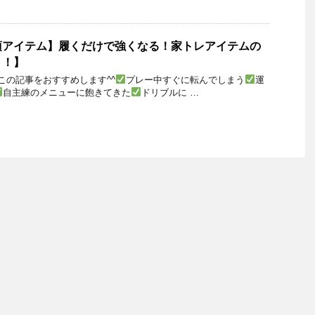
須アイテム】履くだけで強くなる！家トレアイテムの
？！】
この記事をおすすめします^^
プレー中すぐに転んでしまう
運
自主練のメニューに飽きてきた
ドリブルに …