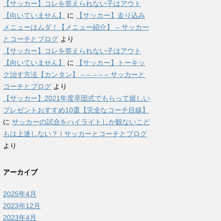
【サッカー】コレを答えられない子はアウト
【向いていません】
に
【サッカー】走り込み
メニューはムダ！【メニュー紹介】 – サッカー
とコーチとブログ
より
【サッカー】コレを答えられない子はアウト
【向いていません】
に
【サッカー】トーキッ
ク治す方法【カンタン】 – – – – – サッカーと
コーチとブログ
より
【サッカー】2021年度卒団式でもらって嬉しい
プレゼントおすすめ10選【完全なコーチ目線】
に
サッカーの試合をハイライトしか観ないこど
もは上達しない？ | サッカーとコーチとブログ
より
アーカイブ
2025年4月
2023年12月
2023年4月