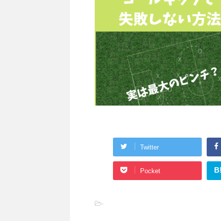
Twitter
B
Pocket
-