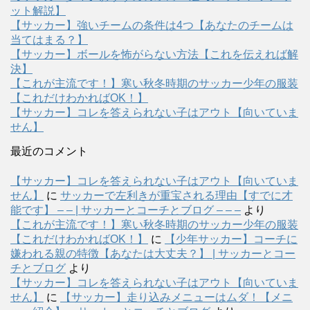
ット解説】
【サッカー】強いチームの条件は4つ【あなたのチームは
当てはまる？】
【サッカー】ボールを怖がらない方法【これを伝えれば解
決】
【これが主流です！】寒い秋冬時期のサッカー少年の服装
【これだけわかればOK！】
【サッカー】コレを答えられない子はアウト【向いていま
せん】
最近のコメント
【サッカー】コレを答えられない子はアウト【向いていま
せん】
に
サッカーで左利きが重宝される理由【すでに才
能です】 – – | サッカーとコーチとブログ – – –
より
【これが主流です！】寒い秋冬時期のサッカー少年の服装
【これだけわかればOK！】
に
【少年サッカー】コーチに
嫌われる親の特徴【あなたは大丈夫？】 | サッカーとコー
チとブログ
より
【サッカー】コレを答えられない子はアウト【向いていま
せん】
に
【サッカー】走り込みメニューはムダ！【メニ