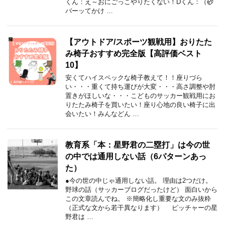
くん：え～おにごっこやりたくない！Dくん：（砂
バーッてかけ …
【アウトドア/スポーツ観戦用】おりたた
み椅子おすすめ完全版【高評価ベスト
10】
安くてハイスペックな椅子教えて！！座りづら
い・・・重くて持ち運びが大変・・・高さ調整や肘
置きがほしいな・・・こどものサッカー観戦用にお
りたたみ椅子を買いたい！座り心地の良い椅子に出
会いたい！みんなどん …
教育系「本：星野君の二塁打」は今の世
の中では通用しない話（6パターンあっ
た）
●今の世の中じゃ通用しない話。 理由は2つだけ。
野球の話（サッカーブログだったけど） 面白いから
この文章読んでね。 ※簡略化し重要な文のみ抜粋
（正式な文から若干異なります） ピッチャーの星
野君は …