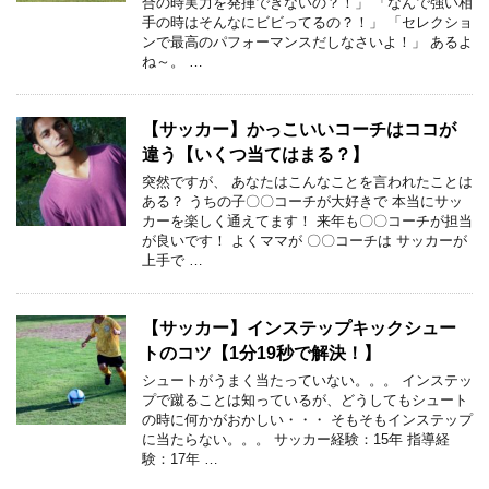
合の時実力を発揮できないの？！」 「なんで強い相
手の時はそんなにビビってるの？！」 「セレクショ
ンで最高のパフォーマンスだしなさいよ！」 あるよ
ね～。 …
【サッカー】かっこいいコーチはココが
違う【いくつ当てはまる？】
突然ですが、 あなたはこんなことを言われたことは
ある？ うちの子〇〇コーチが大好きで 本当にサッ
カーを楽しく通えてます！ 来年も〇〇コーチが担当
が良いです！ よくママが 〇〇コーチは サッカーが
上手で …
【サッカー】インステップキックシュー
トのコツ【1分19秒で解決！】
シュートがうまく当たっていない。。。 インステッ
プで蹴ることは知っているが、どうしてもシュート
の時に何かがおかしい・・・ そもそもインステップ
に当たらない。。。 サッカー経験：15年 指導経
験：17年 …