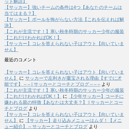
ット解説】
【サッカー】強いチームの条件は4つ【あなたのチームは
当てはまる？】
【サッカー】ボールを怖がらない方法【これを伝えれば解
決】
【これが主流です！】寒い秋冬時期のサッカー少年の服装
【これだけわかればOK！】
【サッカー】コレを答えられない子はアウト【向いていま
せん】
最近のコメント
【サッカー】コレを答えられない子はアウト【向いていま
せん】
に
サッカーで左利きが重宝される理由【すでに才
能です】 – – | サッカーとコーチとブログ – – –
より
【これが主流です！】寒い秋冬時期のサッカー少年の服装
【これだけわかればOK！】
に
【少年サッカー】コーチに
嫌われる親の特徴【あなたは大丈夫？】 | サッカーとコー
チとブログ
より
【サッカー】コレを答えられない子はアウト【向いていま
せん】
に
【サッカー】走り込みメニューはムダ！【メニ
ュー紹介】 – サッカーとコーチとブログ
より