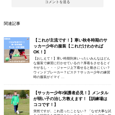
関連記事
【これが主流です！】寒い秋冬時期のサ
ッカー少年の服装【これだけわかれば
OK！】
【おしえて！】寒い時期到来いったいみんなはどん
な服装で練習に行かせているの？厚着をさせるとイ
ヤがるし・・・ジャージ上下着せると動きにくい？
ウィンドブレーカー？ピステ？サッカー少年の練習
時の服装がイマイ …
【サッカー少年/保護者必見！】メンタル
が弱い子の治し方教えます！【訓練場は
ココです！】
突然ですが、これ思ったことない？ 「なぜ大事な試