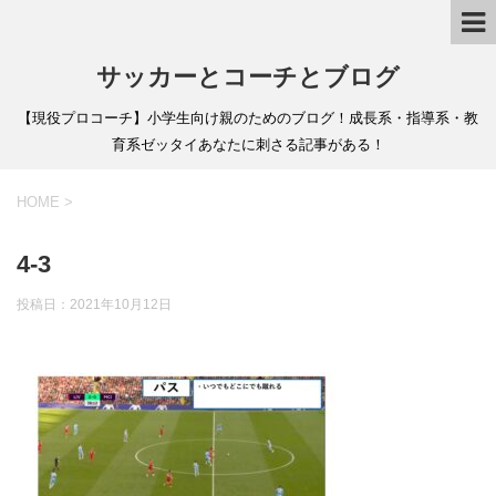
サッカーとコーチとブログ
【現役プロコーチ】小学生向け親のためのブログ！成長系・指導系・教
育系ゼッタイあなたに刺さる記事がある！
HOME
>
4-3
投稿日：
2021年10月12日