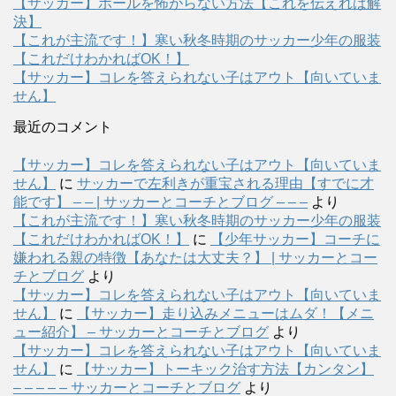
【サッカー】ボールを怖がらない方法【これを伝えれば解
決】
【これが主流です！】寒い秋冬時期のサッカー少年の服装
【これだけわかればOK！】
【サッカー】コレを答えられない子はアウト【向いていま
せん】
最近のコメント
【サッカー】コレを答えられない子はアウト【向いていま
せん】
に
サッカーで左利きが重宝される理由【すでに才
能です】 – – | サッカーとコーチとブログ – – –
より
【これが主流です！】寒い秋冬時期のサッカー少年の服装
【これだけわかればOK！】
に
【少年サッカー】コーチに
嫌われる親の特徴【あなたは大丈夫？】 | サッカーとコー
チとブログ
より
【サッカー】コレを答えられない子はアウト【向いていま
せん】
に
【サッカー】走り込みメニューはムダ！【メニ
ュー紹介】 – サッカーとコーチとブログ
より
【サッカー】コレを答えられない子はアウト【向いていま
せん】
に
【サッカー】トーキック治す方法【カンタン】
– – – – – サッカーとコーチとブログ
より