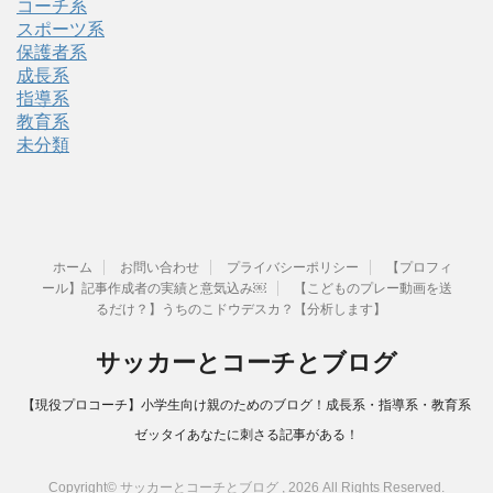
コーチ系
スポーツ系
保護者系
成長系
指導系
教育系
未分類
ホーム
お問い合わせ
プライバシーポリシー
【プロフィ
ール】記事作成者の実績と意気込み￼
【こどものプレー動画を送
るだけ？】うちのこドウデスカ？【分析します】
サッカーとコーチとブログ
【現役プロコーチ】小学生向け親のためのブログ！成長系・指導系・教育系
ゼッタイあなたに刺さる記事がある！
Copyright© サッカーとコーチとブログ , 2026 All Rights Reserved.