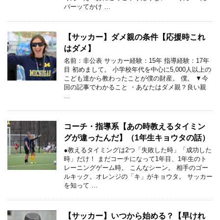
バーッてかけ …
【サッカー】ダメ親の条件【応援時これ
はダメ】
名前：非公表 サッカー経験：15年 指導経験：17年
目 初めまして。 小学校年代を中心に5,000人以上の
こども達から教わったことが僕の財産。 僕。 ▼今
回の記事でわかること ・あなたはダメ親？良い親
…
コーチ・指導系【あの時教えるタイミン
グが違ったんだ】（1年生キョウタの話）
●教えるタイミングは2つ「失敗した時」「成功した
時」だけ！ まだコーチになって1年目、1年生のト
レーニングゲーム時。 こんなシーン。 相手のゴー
ルキック。オレンジの「キ」がキョウタ。 サッカー
を知って …
【サッカー】いつから始める？【早けれ