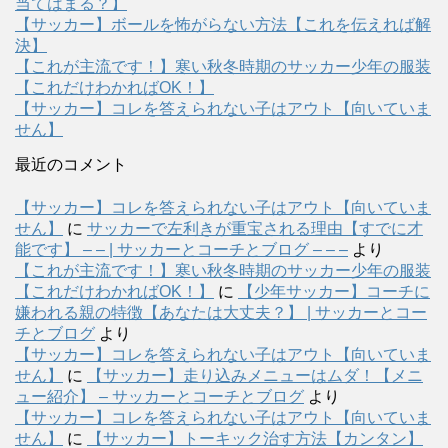
当てはまる？】
【サッカー】ボールを怖がらない方法【これを伝えれば解
決】
【これが主流です！】寒い秋冬時期のサッカー少年の服装
【これだけわかればOK！】
【サッカー】コレを答えられない子はアウト【向いていま
せん】
最近のコメント
【サッカー】コレを答えられない子はアウト【向いていま
せん】
に
サッカーで左利きが重宝される理由【すでに才
能です】 – – | サッカーとコーチとブログ – – –
より
【これが主流です！】寒い秋冬時期のサッカー少年の服装
【これだけわかればOK！】
に
【少年サッカー】コーチに
嫌われる親の特徴【あなたは大丈夫？】 | サッカーとコー
チとブログ
より
【サッカー】コレを答えられない子はアウト【向いていま
せん】
に
【サッカー】走り込みメニューはムダ！【メニ
ュー紹介】 – サッカーとコーチとブログ
より
【サッカー】コレを答えられない子はアウト【向いていま
せん】
に
【サッカー】トーキック治す方法【カンタン】