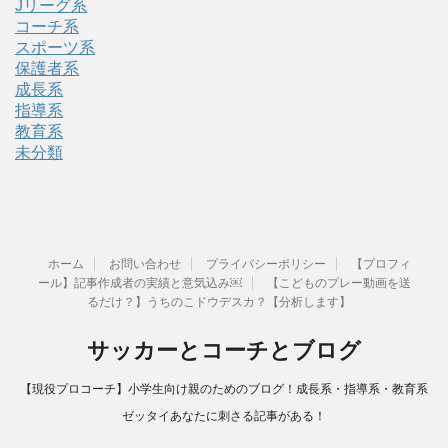
Jリーグ系
コーチ系
スポーツ系
保護者系
成長系
指導系
教育系
未分類
ホーム
お問い合わせ
プライバシーポリシー
【プロフィ
ール】記事作成者の実績と意気込み￼
【こどものプレー動画を送
るだけ？】うちのこドウデスカ？【分析します】
サッカーとコーチとブログ
【現役プロコーチ】小学生向け親のためのブログ！成長系・指導系・教育系
ゼッタイあなたに刺さる記事がある！