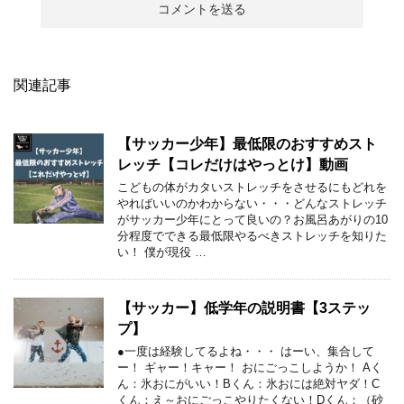
関連記事
【サッカー少年】最低限のおすすめスト
レッチ【コレだけはやっとけ】動画
こどもの体がカタいストレッチをさせるにもどれを
やればいいのかわからない・・・どんなストレッチ
がサッカー少年にとって良いの？お風呂あがりの10
分程度でできる最低限やるべきストレッチを知りた
い！ 僕が現役 …
【サッカー】低学年の説明書【3ステッ
プ】
●一度は経験してるよね・・・ はーい、集合して
ー！ ギャー！キャー！ おにごっこしようか！ Aく
ん：氷おにがいい！Bくん：氷おには絶対ヤダ！C
くん：え～おにごっこやりたくない！Dくん：（砂