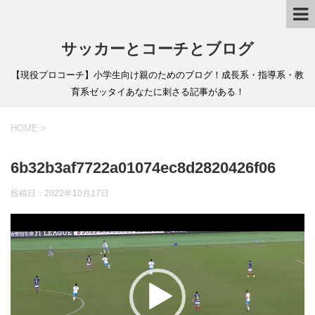
サッカーとコーチとブログ
【現役プロコーチ】小学生向け親のためのブログ！成長系・指導系・教
育系ゼッタイあなたに刺さる記事がある！
HOME
>
6b32b3af7722a01074ec8d2820426f06
投稿日：
2022年10月17日
動
画
プ
レ
ー
ヤ
ー