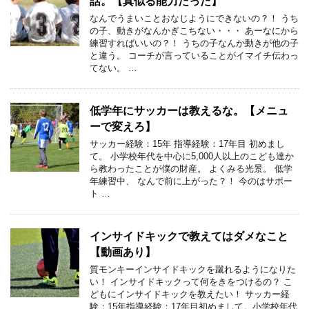
話。【真似る能力だった】
なんでうまいことおなじようにできないの？！ うち
の子、動きがなんかぎこちない・・・ あーなにから
練習すればいいの？！ うちの子なんか動きが他の子
と違う。 コーチが言っていることがイマイチ伝わっ
てない。 …
低学年にサッカーは教えるな。【メニュ
ーで変えろ】
サッカー経験：15年 指導経験：17年目 初めまし
て。 小学校年代を中心に5,000人以上のこども達か
ら教わったことが僕の財産。 よくみる光景。 低学
年練習中、 なんで前に上がった？！ 今のはサポー
ト …
インサイドキックで教えてはダメなこと
【動画あり】
質モンキーインサイドキックを蹴れるようになりた
い！ インサイドキックって何をきをつけるの？ こ
どもにインサイドキックを教えたい！ サッカー経
験：15年指導経験：17年目初めまして。小学校年代