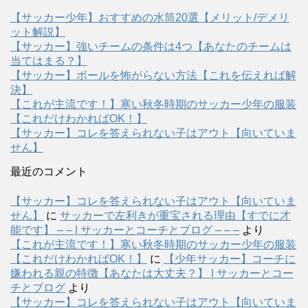
【サッカー少年】おすすめの水筒20選【メリット/デメリ
ット解説】
【サッカー】強いチームの条件は4つ【あなたのチームは
当てはまる？】
【サッカー】ボールを怖がらない方法【これを伝えれば解
決】
【これが主流です！】寒い秋冬時期のサッカー少年の服装
【これだけわかればOK！】
【サッカー】コレを答えられない子はアウト【向いていま
せん】
最近のコメント
【サッカー】コレを答えられない子はアウト【向いていま
せん】
に
サッカーで左利きが重宝される理由【すでに才
能です】 – – | サッカーとコーチとブログ – – –
より
【これが主流です！】寒い秋冬時期のサッカー少年の服装
【これだけわかればOK！】
に
【少年サッカー】コーチに
嫌われる親の特徴【あなたは大丈夫？】 | サッカーとコー
チとブログ
より
【サッカー】コレを答えられない子はアウト【向いていま