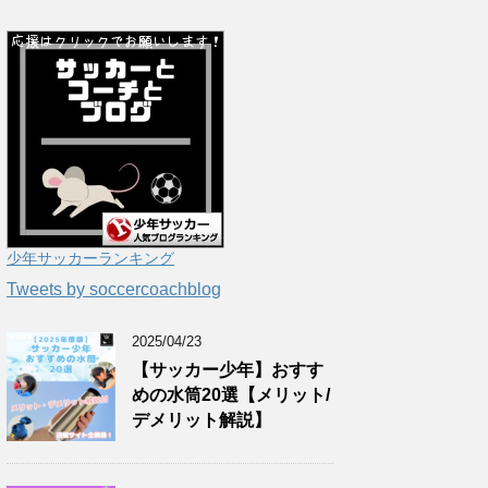
少年サッカーランキング
Tweets by soccercoachblog
2025/04/23
【サッカー少年】おすす
めの水筒20選【メリット/
デメリット解説】