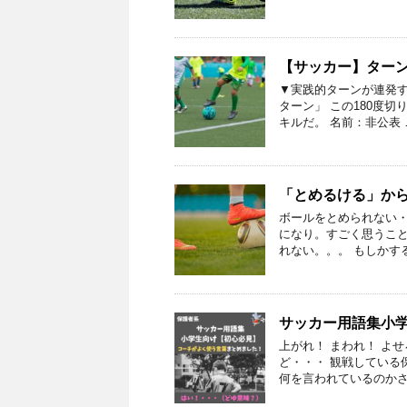
【サッカー】ター
▼実践的ターンが連発す
ターン」 この180度切
キルだ。 名前：非公表 
「とめるける」か
ボールをとめられない・
になり。すごく思うこと
れない。。。 もしかす
サッカー用語集小
上がれ！ まわれ！ よ
ど・・・ 観戦している
何を言われているのかさ