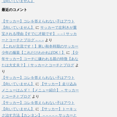
【向いていません】
最近のコメント
【サッカー】コレを答えられない子はアウト
【向いていません】
に
サッカーで左利きが重
宝される理由【すでに才能です】 – – | サッカ
ーとコーチとブログ – – –
より
【これが主流です！】寒い秋冬時期のサッカー
少年の服装【これだけわかればOK！】
に
【少
年サッカー】コーチに嫌われる親の特徴【あな
たは大丈夫？】 | サッカーとコーチとブログ
よ
り
【サッカー】コレを答えられない子はアウト
【向いていません】
に
【サッカー】走り込み
メニューはムダ！【メニュー紹介】 – サッカー
とコーチとブログ
より
【サッカー】コレを答えられない子はアウト
【向いていません】
に
【サッカー】トーキッ
ク治す方法【カンタン】 – – – – – サッカーと