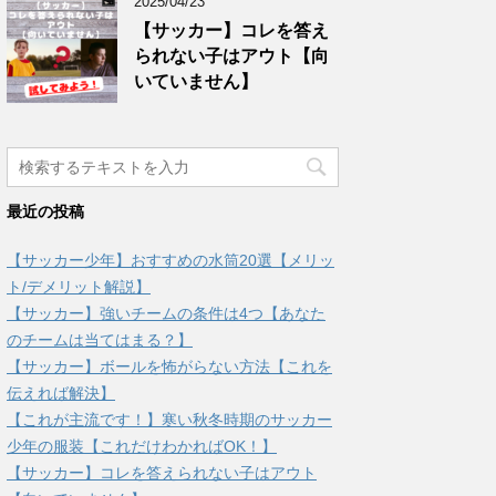
2025/04/23
【サッカー】コレを答え
られない子はアウト【向
いていません】
最近の投稿
【サッカー少年】おすすめの水筒20選【メリッ
ト/デメリット解説】
【サッカー】強いチームの条件は4つ【あなた
のチームは当てはまる？】
【サッカー】ボールを怖がらない方法【これを
伝えれば解決】
【これが主流です！】寒い秋冬時期のサッカー
少年の服装【これだけわかればOK！】
【サッカー】コレを答えられない子はアウト