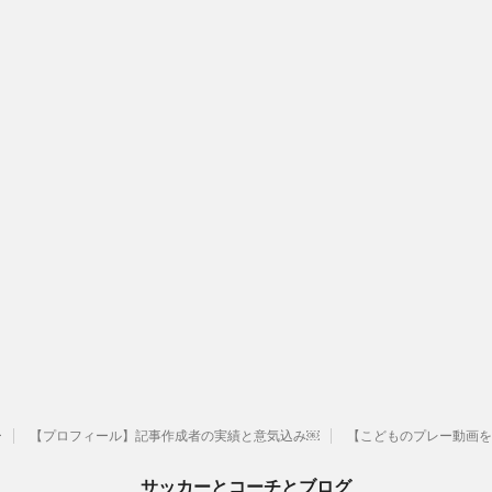
ー
【プロフィール】記事作成者の実績と意気込み￼
【こどものプレー動画を
サッカーとコーチとブログ