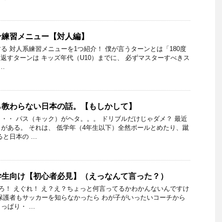
ン練習メニュー【対人編】
る 対人系練習メニューを1つ紹介！ 僕が言うターンとは「180度
り返すターンは キッズ年代（U10）までに、 必ずマスターすべきス
…
ら教わらない日本の話。【もしかして】
・・ パス（キック）がヘタ。。。 ドリブルだけじゃダメ？ 最近
がある。 それは、 低学年（4年生以下）全然ボールとめたり、蹴
ると日本の …
学生向け【初心者必見】（えっなんて言った？）
せろ！ えぐれ！ え？え？ちょっと何言ってるかわかんないんですけ
保護者もサッカーを知らなかったら わが子がいったいコーチから
っぱり・ …