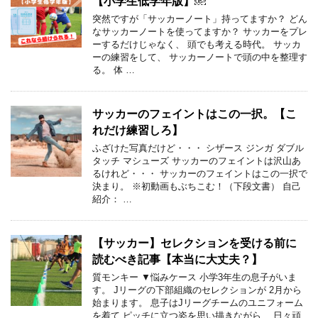
【小学生低学年版】￼
突然ですが「サッカーノート」持ってますか？ どん
なサッカーノートを使ってますか？ サッカーをプレ
ーするだけじゃなく、 頭でも考える時代。 サッカ
ーの練習をして、 サッカーノートで頭の中を整理す
る。 体 …
サッカーのフェイントはこの一択。【こ
れだけ練習しろ】
ふざけた写真だけど・・・ シザース ジンガ ダブル
タッチ マシューズ サッカーのフェイントは沢山あ
るけれど・・・ サッカーのフェイントはこの一択で
決まり。 ※初動画もぶちこむ！（下段文書） 自己
紹介： …
【サッカー】セレクションを受ける前に
読むべき記事【本当に大丈夫？】
質モンキー ▼悩みケース 小学3年生の息子がいま
す。 Jリーグの下部組織のセレクションが 2月から
始まります。 息子はJリーグチームのユニフォーム
を着て ピッチに立つ姿を思い描きながら、 日々頑