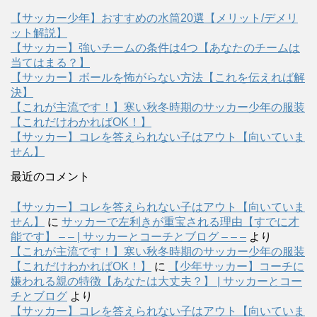
【サッカー少年】おすすめの水筒20選【メリット/デメリ
ット解説】
【サッカー】強いチームの条件は4つ【あなたのチームは
当てはまる？】
【サッカー】ボールを怖がらない方法【これを伝えれば解
決】
【これが主流です！】寒い秋冬時期のサッカー少年の服装
【これだけわかればOK！】
【サッカー】コレを答えられない子はアウト【向いていま
せん】
最近のコメント
【サッカー】コレを答えられない子はアウト【向いていま
せん】
に
サッカーで左利きが重宝される理由【すでに才
能です】 – – | サッカーとコーチとブログ – – –
より
【これが主流です！】寒い秋冬時期のサッカー少年の服装
【これだけわかればOK！】
に
【少年サッカー】コーチに
嫌われる親の特徴【あなたは大丈夫？】 | サッカーとコー
チとブログ
より
【サッカー】コレを答えられない子はアウト【向いていま