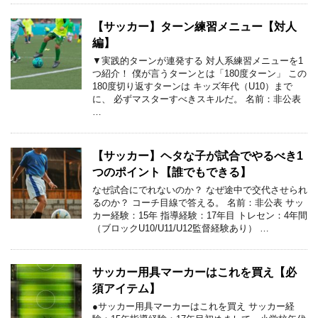
【サッカー】ターン練習メニュー【対人
編】
▼実践的ターンが連発する 対人系練習メニューを1
つ紹介！ 僕が言うターンとは「180度ターン」 この
180度切り返すターンは キッズ年代（U10）まで
に、 必ずマスターすべきスキルだ。 名前：非公表
…
【サッカー】ヘタな子が試合でやるべき1
つのポイント【誰でもできる】
なぜ試合にでれないのか？ なぜ途中で交代させられ
るのか？ コーチ目線で答える。 名前：非公表 サッ
カー経験：15年 指導経験：17年目 トレセン：4年間
（ブロックU10/U11/U12監督経験あり） …
サッカー用具マーカーはこれを買え【必
須アイテム】
●サッカー用具マーカーはこれを買え サッカー経