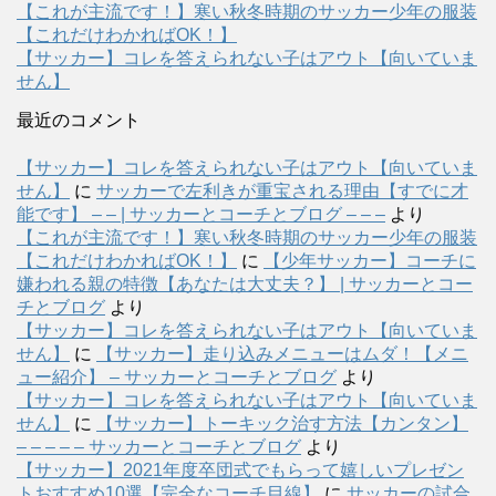
【これが主流です！】寒い秋冬時期のサッカー少年の服装
【これだけわかればOK！】
【サッカー】コレを答えられない子はアウト【向いていま
せん】
最近のコメント
【サッカー】コレを答えられない子はアウト【向いていま
せん】
に
サッカーで左利きが重宝される理由【すでに才
能です】 – – | サッカーとコーチとブログ – – –
より
【これが主流です！】寒い秋冬時期のサッカー少年の服装
【これだけわかればOK！】
に
【少年サッカー】コーチに
嫌われる親の特徴【あなたは大丈夫？】 | サッカーとコー
チとブログ
より
【サッカー】コレを答えられない子はアウト【向いていま
せん】
に
【サッカー】走り込みメニューはムダ！【メニ
ュー紹介】 – サッカーとコーチとブログ
より
【サッカー】コレを答えられない子はアウト【向いていま
せん】
に
【サッカー】トーキック治す方法【カンタン】
– – – – – サッカーとコーチとブログ
より
【サッカー】2021年度卒団式でもらって嬉しいプレゼン
トおすすめ10選【完全なコーチ目線】
に
サッカーの試合