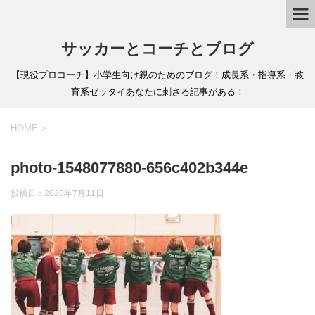
サッカーとコーチとブログ
【現役プロコーチ】小学生向け親のためのブログ！成長系・指導系・教
育系ゼッタイあなたに刺さる記事がある！
HOME
>
photo-1548077880-656c402b344e
投稿日：
2020年7月11日