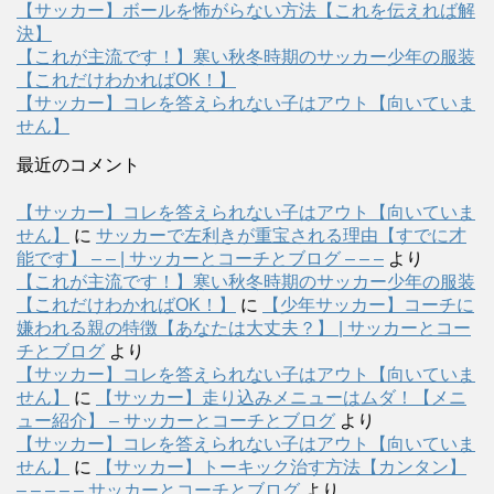
【サッカー】ボールを怖がらない方法【これを伝えれば解
決】
【これが主流です！】寒い秋冬時期のサッカー少年の服装
【これだけわかればOK！】
【サッカー】コレを答えられない子はアウト【向いていま
せん】
最近のコメント
【サッカー】コレを答えられない子はアウト【向いていま
せん】
に
サッカーで左利きが重宝される理由【すでに才
能です】 – – | サッカーとコーチとブログ – – –
より
【これが主流です！】寒い秋冬時期のサッカー少年の服装
【これだけわかればOK！】
に
【少年サッカー】コーチに
嫌われる親の特徴【あなたは大丈夫？】 | サッカーとコー
チとブログ
より
【サッカー】コレを答えられない子はアウト【向いていま
せん】
に
【サッカー】走り込みメニューはムダ！【メニ
ュー紹介】 – サッカーとコーチとブログ
より
【サッカー】コレを答えられない子はアウト【向いていま
せん】
に
【サッカー】トーキック治す方法【カンタン】
– – – – – サッカーとコーチとブログ
より