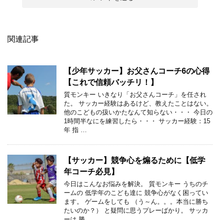
関連記事
【少年サッカー】お父さんコーチ6の心得
【これで信頼バッチリ！】
質モンキー いきなり「お父さんコーチ」を任され
た。 サッカー経験はあるけど、教えたことはない。
他のこどもの扱いかたなんて知らない・・・ 今日の
1時間半なにを練習したら・・・ サッカー経験：15
年 指 …
【サッカー】競争心を煽るために【低学
年コーチ必見】
今日はこんなお悩みを解決。 質モンキー うちのチ
ームの 低学年のこども達に 競争心がなく困ってい
ます。 ゲームをしても （う～ん。。。本当に勝ち
たいのか？） と疑問に思うプレーばかり。 サッカ
ーは 勝 …