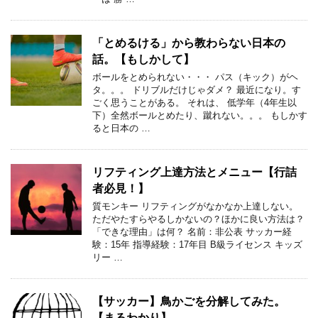
「とめるける」から教わらない日本の
話。【もしかして】
ボールをとめられない・・・ パス（キック）がヘ
タ。。。 ドリブルだけじゃダメ？ 最近になり。す
ごく思うことがある。 それは、 低学年（4年生以
下）全然ボールとめたり、蹴れない。。。 もしかす
ると日本の …
リフティング上達方法とメニュー【行詰
者必見！】
質モンキー リフティングがなかなか上達しない。
ただやたすらやるしかないの？ほかに良い方法は？
「できな理由」は何？ 名前：非公表 サッカー経
験：15年 指導経験：17年目 B級ライセンス キッズ
リー …
【サッカー】鳥かごを分解してみた。
【まるわかり】