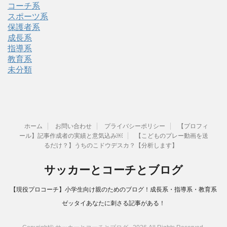
コーチ系
スポーツ系
保護者系
成長系
指導系
教育系
未分類
ホーム
お問い合わせ
プライバシーポリシー
【プロフィ
ール】記事作成者の実績と意気込み￼
【こどものプレー動画を送
るだけ？】うちのこドウデスカ？【分析します】
サッカーとコーチとブログ
【現役プロコーチ】小学生向け親のためのブログ！成長系・指導系・教育系
ゼッタイあなたに刺さる記事がある！