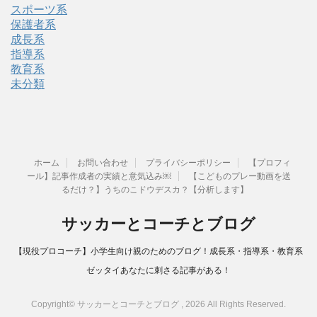
スポーツ系
保護者系
成長系
指導系
教育系
未分類
ホーム
お問い合わせ
プライバシーポリシー
【プロフィ
ール】記事作成者の実績と意気込み￼
【こどものプレー動画を送
るだけ？】うちのこドウデスカ？【分析します】
サッカーとコーチとブログ
【現役プロコーチ】小学生向け親のためのブログ！成長系・指導系・教育系
ゼッタイあなたに刺さる記事がある！
Copyright© サッカーとコーチとブログ , 2026 All Rights Reserved.