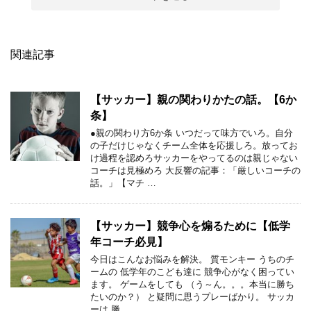
関連記事
【サッカー】親の関わりかたの話。【6か
条】
●親の関わり方6か条 いつだって味方でいろ。自分
の子だけじゃなくチーム全体を応援しろ。放ってお
け過程を認めろサッカーをやってるのは親じゃない
コーチは見極めろ 大反響の記事：「厳しいコーチの
話。」【マチ …
【サッカー】競争心を煽るために【低学
年コーチ必見】
今日はこんなお悩みを解決。 質モンキー うちのチ
ームの 低学年のこども達に 競争心がなく困ってい
ます。 ゲームをしても （う～ん。。。本当に勝ち
たいのか？） と疑問に思うプレーばかり。 サッカ
ーは 勝 …