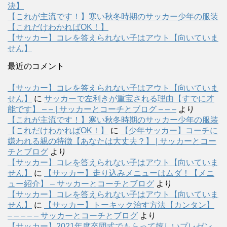
決】
【これが主流です！】寒い秋冬時期のサッカー少年の服装
【これだけわかればOK！】
【サッカー】コレを答えられない子はアウト【向いていま
せん】
最近のコメント
【サッカー】コレを答えられない子はアウト【向いていま
せん】
に
サッカーで左利きが重宝される理由【すでに才
能です】 – – | サッカーとコーチとブログ – – –
より
【これが主流です！】寒い秋冬時期のサッカー少年の服装
【これだけわかればOK！】
に
【少年サッカー】コーチに
嫌われる親の特徴【あなたは大丈夫？】 | サッカーとコー
チとブログ
より
【サッカー】コレを答えられない子はアウト【向いていま
せん】
に
【サッカー】走り込みメニューはムダ！【メニ
ュー紹介】 – サッカーとコーチとブログ
より
【サッカー】コレを答えられない子はアウト【向いていま
せん】
に
【サッカー】トーキック治す方法【カンタン】
– – – – – サッカーとコーチとブログ
より
【サッカー】2021年度卒団式でもらって嬉しいプレゼン