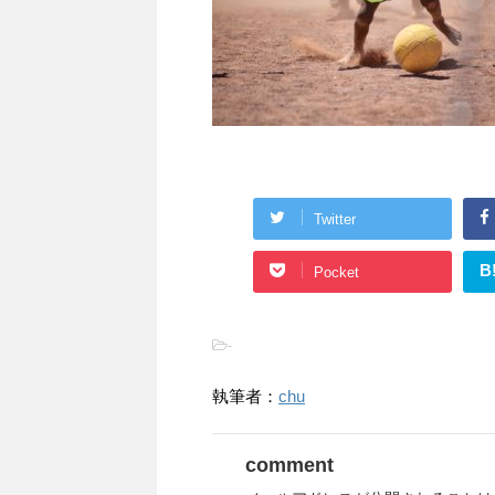
Twitter
B
Pocket
-
執筆者：
chu
comment