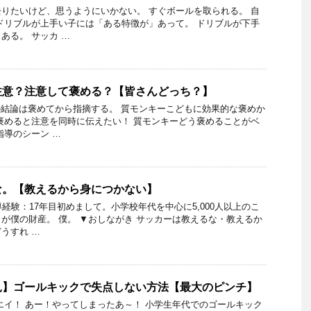
りたいけど、思うようにいかない。 すぐボールを取られる。 自
ドリブルが上手い子には「ある特徴が」あって。 ドリブルが下手
ある。 サッカ …
注意？注意して褒める？【皆さんどっち？】
の結論は褒めてから指摘する。 質モンキーこどもに効果的な褒めか
褒めると注意を同時に伝えたい！ 質モンキーどう褒めることがベ
指導のシーン …
な。【教えるから身につかない】
経験：17年目初めまして。小学校年代を中心に5,000人以上のこ
が僕の財産。 僕。 ▼おしながき サッカーは教えるな・教えるか
うすれ …
見】ゴールキックで失点しない方法【最大のピンチ】
エイ！ あー！やってしまったあ～！ 小学生年代でのゴールキック