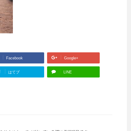
Facebook
Google+
!
はてブ
LINE