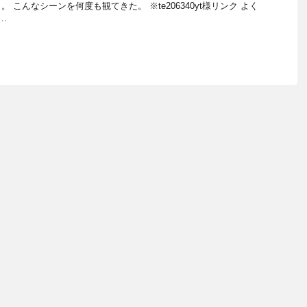
 こんなシーンを何度も観てきた。 ※te206340yt様リンク よく
…