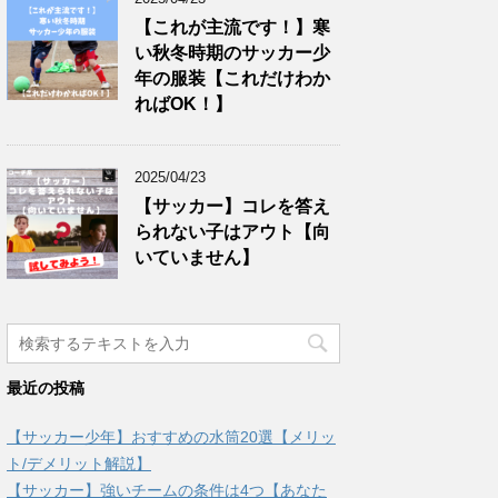
【これが主流です！】寒
い秋冬時期のサッカー少
年の服装【これだけわか
ればOK！】
2025/04/23
【サッカー】コレを答え
られない子はアウト【向
いていません】
最近の投稿
【サッカー少年】おすすめの水筒20選【メリッ
ト/デメリット解説】
【サッカー】強いチームの条件は4つ【あなた