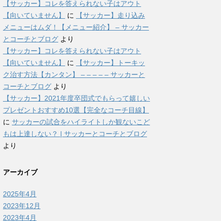
【サッカー】コレを答えられない子はアウト
【向いていません】
に
【サッカー】走り込み
メニューはムダ！【メニュー紹介】 – サッカー
とコーチとブログ
より
【サッカー】コレを答えられない子はアウト
【向いていません】
に
【サッカー】トーキッ
ク治す方法【カンタン】 – – – – – サッカーと
コーチとブログ
より
【サッカー】2021年度卒団式でもらって嬉しい
プレゼントおすすめ10選【完全なコーチ目線】
に
サッカーの試合をハイライトしか観ないこど
もは上達しない？ | サッカーとコーチとブログ
より
アーカイブ
2025年4月
2023年12月
2023年4月