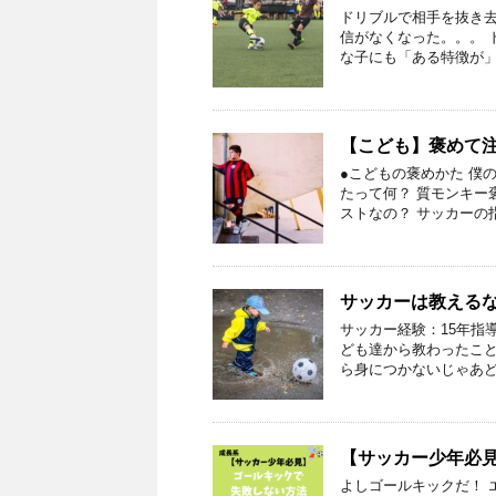
ドリブルで相手を抜き去
信がなくなった。。。 
な子にも「ある特徴が」
【こども】褒めて
●こどもの褒めかた 僕
たって何？ 質モンキー
ストなの？ サッカーの
サッカーは教える
サッカー経験：15年指導
ども達から教わったこと
ら身につかないじゃあど
【サッカー少年必
よしゴールキックだ！ 