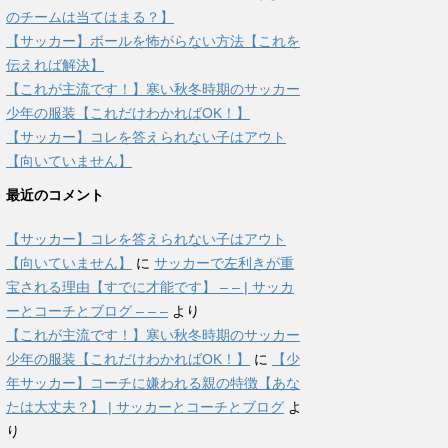
のチームは当てはまる？】
【サッカー】ボールを怖がらない方法【これを
伝えれば解決】
【これが主流です！】寒い秋冬時期のサッカー
少年の服装【これだけわかればOK！】
【サッカー】コレを答えられない子はアウト
【向いていません】
最近のコメント
【サッカー】コレを答えられない子はアウト
【向いていません】
に
サッカーで左利きが重
宝される理由【すでに才能です】 – – | サッカ
ーとコーチとブログ – – –
より
【これが主流です！】寒い秋冬時期のサッカー
少年の服装【これだけわかればOK！】
に
【少
年サッカー】コーチに嫌われる親の特徴【あな
たは大丈夫？】 | サッカーとコーチとブログ
よ
り