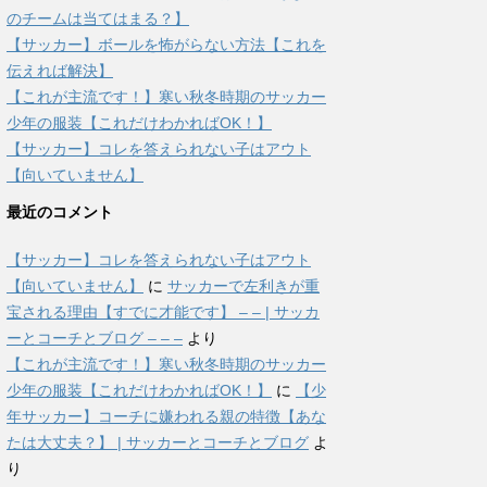
のチームは当てはまる？】
【サッカー】ボールを怖がらない方法【これを
伝えれば解決】
【これが主流です！】寒い秋冬時期のサッカー
少年の服装【これだけわかればOK！】
【サッカー】コレを答えられない子はアウト
【向いていません】
最近のコメント
【サッカー】コレを答えられない子はアウト
【向いていません】
に
サッカーで左利きが重
宝される理由【すでに才能です】 – – | サッカ
ーとコーチとブログ – – –
より
【これが主流です！】寒い秋冬時期のサッカー
少年の服装【これだけわかればOK！】
に
【少
年サッカー】コーチに嫌われる親の特徴【あな
たは大丈夫？】 | サッカーとコーチとブログ
よ
り