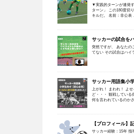
▼実践的ターンが連発す
ターン」 この180度切
キルだ。 名前：非公表 
サッカーの試合を
突然ですが、 あなた
てない その試合はハ
サッカー用語集小
上がれ！ まわれ！ よ
ど・・・ 観戦している
何を言われているのかさ
【プロフィール】
サッカー経験：15年 指導