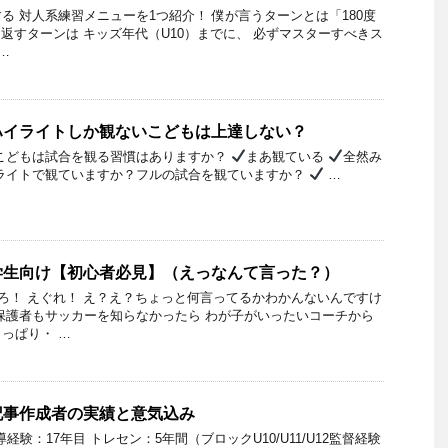
る 対人系練習メニューを1つ紹介！ 僕が言うターンとは「180度
り返すターンは キッズ年代（U10）までに、 必ずマスターすべきス
…
ハイライトしか観ないこどもは上達しない？
のこどもは試合を観る習慣はありますか？
まあ観ている
全然み
イライトで観ていますか？フルの試合を観ていますか？
…
学生向け【初心者必見】（えっなんて言った？）
せろ！ えぐれ！ え？え？ちょっと何言ってるかわかんないんですけ
保護者もサッカーを知らなかったら わが子がいったいコーチから
っぱり・ …
記事作成者の実績と意気込み
経験：17年目 トレセン：5年間（ブロックU10/U11/U12監督経験