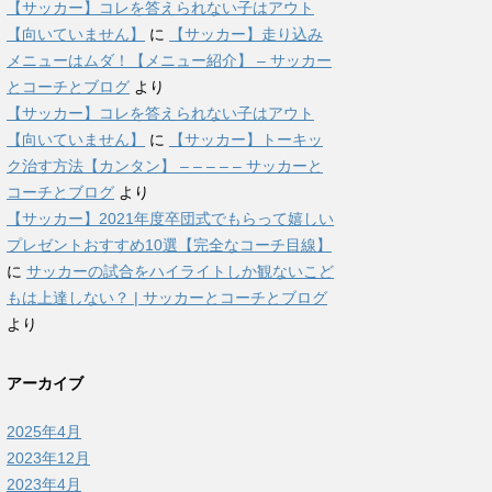
【サッカー】コレを答えられない子はアウト
【向いていません】
に
【サッカー】走り込み
メニューはムダ！【メニュー紹介】 – サッカー
とコーチとブログ
より
【サッカー】コレを答えられない子はアウト
【向いていません】
に
【サッカー】トーキッ
ク治す方法【カンタン】 – – – – – サッカーと
コーチとブログ
より
【サッカー】2021年度卒団式でもらって嬉しい
プレゼントおすすめ10選【完全なコーチ目線】
に
サッカーの試合をハイライトしか観ないこど
もは上達しない？ | サッカーとコーチとブログ
より
アーカイブ
2025年4月
2023年12月
2023年4月