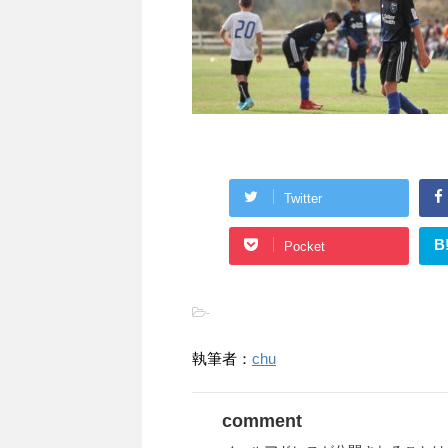
Twitter
B
Pocket
-
執筆者：
chu
comment