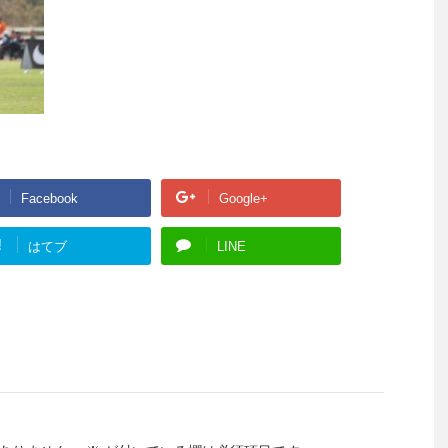
Facebook
Google+
!
はてブ
LINE