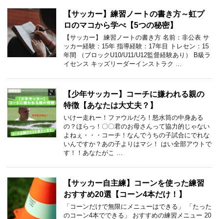
【サッカー】練習ノートの書き方～虹プ
ロのマコから学べ【5つの秘密】
【サッカー】 練習ノートの書き方 名前：非公表 サ
ッカー経験：15年 指導経験：17年目 トレセン：15
年間 （ブロックU10/U11/U12監督経験あり） B級ラ
イセンス キッズリーダーインストラク …
【少年サッカー】コーチに嫌われる親の
特徴【あなたは大丈夫？】
いけー走れー！ファウルだろ！怒水筒の中身ある
の？ほらっ！〇〇君のお母さんって協力的じゃない
よねぇ・・・コーチ！なんでうちの子試合にでれな
いんですか？あの子よりはマシ！ はい全部アウトで
す！！あなたがこ …
【サッカー自主練】コーンを使った練習
おすすめ20選【コーン4本だけ！】
「コーンだけで無限にメニューはできる」 「たった
のコーン4本でできる」 おすすめの練習メニュー 20