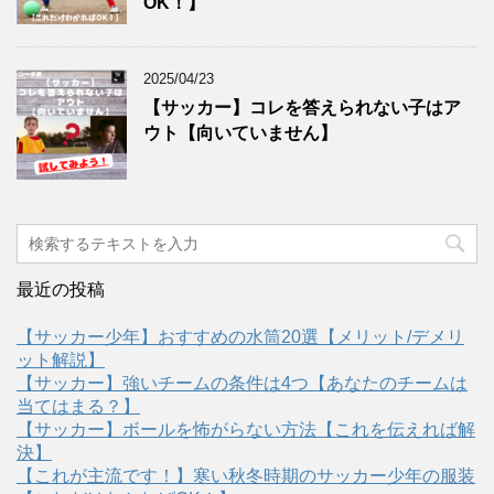
OK！】
2025/04/23
【サッカー】コレを答えられない子はア
ウト【向いていません】
最近の投稿
【サッカー少年】おすすめの水筒20選【メリット/デメリ
ット解説】
【サッカー】強いチームの条件は4つ【あなたのチームは
当てはまる？】
【サッカー】ボールを怖がらない方法【これを伝えれば解
決】
【これが主流です！】寒い秋冬時期のサッカー少年の服装