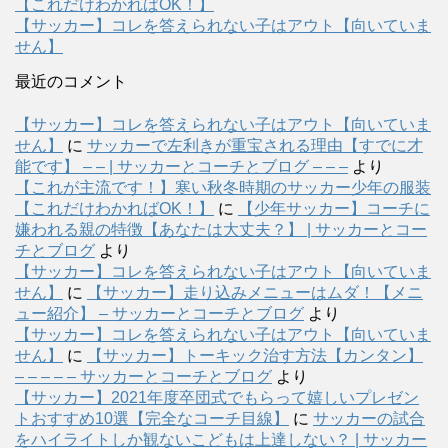
【これだけわかればOK！】
【サッカー】コレを答えられない子はアウト【向いていま
せん】
最近のコメント
【サッカー】コレを答えられない子はアウト【向いていま
せん】
に
サッカーで左利きが重宝される理由【すでに才
能です】 – – | サッカーとコーチとブログ – – –
より
【これが主流です！】寒い秋冬時期のサッカー少年の服装
【これだけわかればOK！】
に
【少年サッカー】コーチに
嫌われる親の特徴【あなたは大丈夫？】 | サッカーとコー
チとブログ
より
【サッカー】コレを答えられない子はアウト【向いていま
せん】
に
【サッカー】走り込みメニューはムダ！【メニ
ュー紹介】 – サッカーとコーチとブログ
より
【サッカー】コレを答えられない子はアウト【向いていま
せん】
に
【サッカー】トーキック治す方法【カンタン】
– – – – – サッカーとコーチとブログ
より
【サッカー】2021年度卒団式でもらって嬉しいプレゼン
トおすすめ10選【完全なコーチ目線】
に
サッカーの試合
をハイライトしか観ないこどもは上達しない？ | サッカー