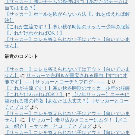
【サッカー】強いチームの条件は4つ【あなたのチームは
当てはまる？】
【サッカー】ボールを怖がらない方法【これを伝えれば解
決】
【これが主流です！】寒い秋冬時期のサッカー少年の服装
【これだけわかればOK！】
【サッカー】コレを答えられない子はアウト【向いていま
せん】
最近のコメント
【サッカー】コレを答えられない子はアウト【向いていま
せん】
に
サッカーで左利きが重宝される理由【すでに才
能です】 – – | サッカーとコーチとブログ – – –
より
【これが主流です！】寒い秋冬時期のサッカー少年の服装
【これだけわかればOK！】
に
【少年サッカー】コーチに
嫌われる親の特徴【あなたは大丈夫？】 | サッカーとコー
チとブログ
より
【サッカー】コレを答えられない子はアウト【向いていま
せん】
に
【サッカー】走り込みメニューはムダ！【メニ
ュー紹介】 – サッカーとコーチとブログ
より
【サッカー】コレを答えられない子はアウト【向いていま