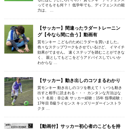
ってそもそも何？！ 低学年でも、ディフェンスの能
力は、 …
【サッカー】間違ったラダートレーニン
グ【今なら間に合う】動画有
質モンキー こどものためにラダーを買いました。
色々なステップワークをさせているけど、 イマイチ
効果がでません。 速くステップを踏むことができな
く、 親としてもどこをどうアドバイスしていいか
わからな …
【サッカー】動き出しのコツまるわかり
質モンキー 動き出しのコツを教えて！ いつも動き
出すと相手に読まれる・・・ カンタンな方法はな
い？ 名前：非公表 サッカー経験：15年 指導経験：
17年目 B級ライセンス キッズリーダーインストラ
クタ …
【動画付】サッカー初心者のこどもを持