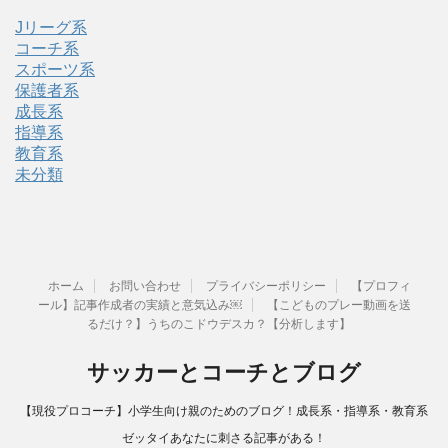
Jリーグ系
コーチ系
スポーツ系
保護者系
成長系
指導系
教育系
未分類
ホーム
お問い合わせ
プライバシーポリシー
【プロフィ
ール】記事作成者の実績と意気込み￼
【こどものプレー動画を送
るだけ？】うちのこドウデスカ？【分析します】
サッカーとコーチとブログ
【現役プロコーチ】小学生向け親のためのブログ！成長系・指導系・教育系
ゼッタイあなたに刺さる記事がある！