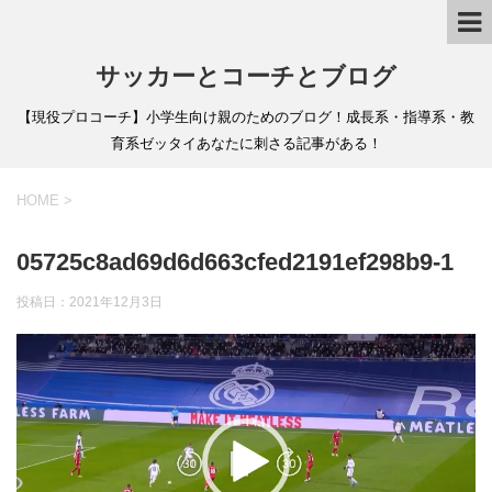
サッカーとコーチとブログ
【現役プロコーチ】小学生向け親のためのブログ！成長系・指導系・教
育系ゼッタイあなたに刺さる記事がある！
HOME
>
05725c8ad69d6d663cfed2191ef298b9-1
投稿日：
2021年12月3日
動
画
プ
レ
ー
ヤ
ー