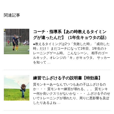
関連記事
コーチ・指導系【あの時教えるタイミン
グが違ったんだ】（1年生キョウタの話）
●教えるタイミングは2つ「失敗した時」「成功した
時」だけ！ まだコーチになって1年目、1年生のト
レーニングゲーム時。 こんなシーン。 相手のゴー
ルキック。オレンジの「キ」がキョウタ。 サッカー
を知って …
練習でふざける子の説明書【特効薬】
質モンキーあーなんでいつもあの子はふざけるの
か・・・ 質モンキー練習が壊れる。。。 質モンキ
ー何か良いクスリがないかな・・・ ふざける子のせ
いでトレーニングが壊れたり、周りに悪影響を及ぼ
したりあるよね …