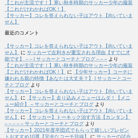
【これが主流です！】寒い秋冬時期のサッカー少年の服装
【これだけわかればOK！】
【サッカー】コレを答えられない子はアウト【向いていま
せん】
最近のコメント
【サッカー】コレを答えられない子はアウト【向いていま
せん】
に
サッカーで左利きが重宝される理由【すでに才
能です】 – – | サッカーとコーチとブログ – – –
より
【これが主流です！】寒い秋冬時期のサッカー少年の服装
【これだけわかればOK！】
に
【少年サッカー】コーチに
嫌われる親の特徴【あなたは大丈夫？】 | サッカーとコー
チとブログ
より
【サッカー】コレを答えられない子はアウト【向いていま
せん】
に
【サッカー】走り込みメニューはムダ！【メニ
ュー紹介】 – サッカーとコーチとブログ
より
【サッカー】コレを答えられない子はアウト【向いていま
せん】
に
【サッカー】トーキック治す方法【カンタン】
– – – – – サッカーとコーチとブログ
より
【サッカー】2021年度卒団式でもらって嬉しいプレゼン
トおすすめ10選【完全なコーチ目線】
に
サッカーの試合