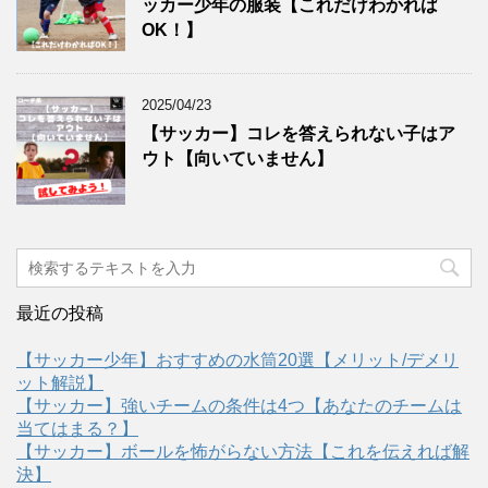
ッカー少年の服装【これだけわかれば
OK！】
2025/04/23
【サッカー】コレを答えられない子はア
ウト【向いていません】
最近の投稿
【サッカー少年】おすすめの水筒20選【メリット/デメリ
ット解説】
【サッカー】強いチームの条件は4つ【あなたのチームは
当てはまる？】
【サッカー】ボールを怖がらない方法【これを伝えれば解
決】