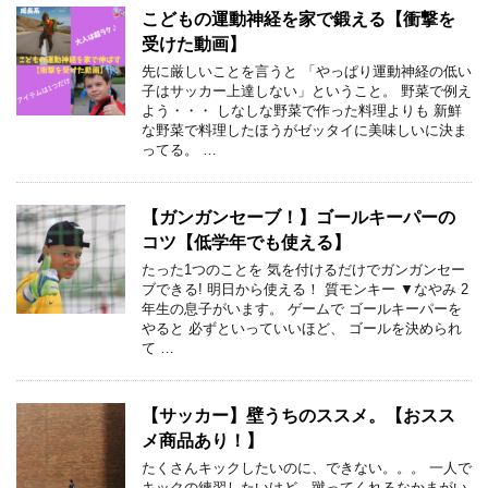
こどもの運動神経を家で鍛える【衝撃を
受けた動画】
先に厳しいことを言うと 「やっぱり運動神経の低い
子はサッカー上達しない」ということ。 野菜で例え
よう・・・ しなしな野菜で作った料理よりも 新鮮
な野菜で料理したほうがゼッタイに美味しいに決ま
ってる。 …
【ガンガンセーブ！】ゴールキーパーの
コツ【低学年でも使える】
たった1つのことを 気を付けるだけでガンガンセー
ブできる! 明日から使える！ 質モンキー ▼なやみ 2
年生の息子がいます。 ゲームで ゴールキーパーを
やると 必ずといっていいほど、 ゴールを決められ
て …
【サッカー】壁うちのススメ。【おスス
メ商品あり！】
たくさんキックしたいのに、できない。。。 一人で
キックの練習したいけど、蹴ってくれるなかまがい