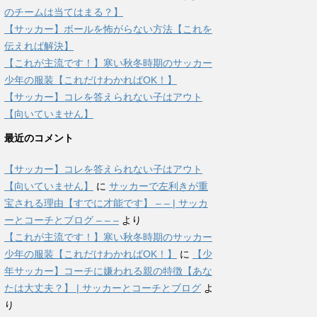
のチームは当てはまる？】
【サッカー】ボールを怖がらない方法【これを
伝えれば解決】
【これが主流です！】寒い秋冬時期のサッカー
少年の服装【これだけわかればOK！】
【サッカー】コレを答えられない子はアウト
【向いていません】
最近のコメント
【サッカー】コレを答えられない子はアウト
【向いていません】
に
サッカーで左利きが重
宝される理由【すでに才能です】 – – | サッカ
ーとコーチとブログ – – –
より
【これが主流です！】寒い秋冬時期のサッカー
少年の服装【これだけわかればOK！】
に
【少
年サッカー】コーチに嫌われる親の特徴【あな
たは大丈夫？】 | サッカーとコーチとブログ
よ
り