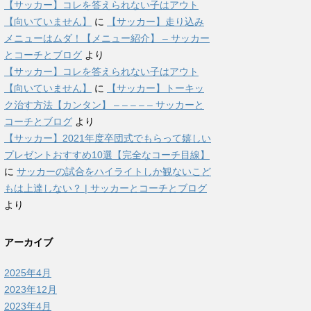
【サッカー】コレを答えられない子はアウト
【向いていません】
に
【サッカー】走り込み
メニューはムダ！【メニュー紹介】 – サッカー
とコーチとブログ
より
【サッカー】コレを答えられない子はアウト
【向いていません】
に
【サッカー】トーキッ
ク治す方法【カンタン】 – – – – – サッカーと
コーチとブログ
より
【サッカー】2021年度卒団式でもらって嬉しい
プレゼントおすすめ10選【完全なコーチ目線】
に
サッカーの試合をハイライトしか観ないこど
もは上達しない？ | サッカーとコーチとブログ
より
アーカイブ
2025年4月
2023年12月
2023年4月