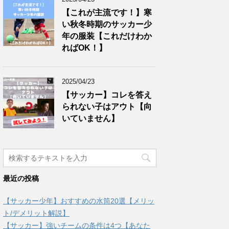
【これが主流です！】寒
い秋冬時期のサッカー少
年の服装【これだけわか
ればOK！】
2025/04/23
【サッカー】コレを答え
られない子はアウト【向
いていません】
最近の投稿
【サッカー少年】おすすめの水筒20選【メリッ
ト/デメリット解説】
【サッカー】強いチームの条件は4つ【あなた