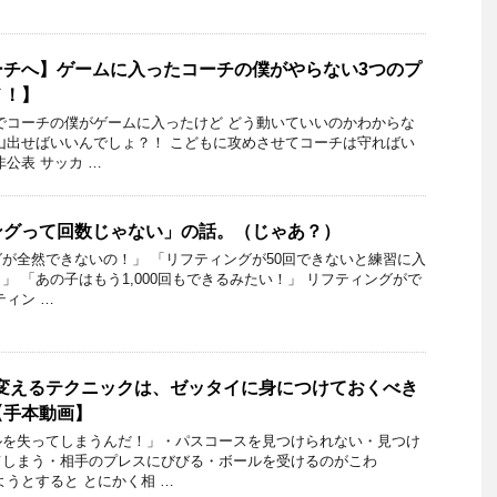
ーチへ】ゲームに入ったコーチの僕がやらない3つのプ
メ！】
でコーチの僕がゲームに入ったけど どう動いていいのかわからな
山出せばいいんでしょ？！ こどもに攻めさせてコーチは守ればい
公表 サッカ …
ングって回数じゃない」の話。（じゃあ？）
が全然できないの！」 「リフティングが50回できないと練習に入
」 「あの子はもう1,000回もできるみたい！」 リフティングがで
ティン …
を変えるテクニックは、ゼッタイに身につけておくべき
【手本動画】
ルを失ってしまうんだ！」・パスコースを見つけられない・見つけ
てしまう・相手のプレスにびびる・ボールを受けるのがこわ
ようとすると とにかく相 …