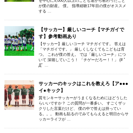
を中心に5,000人以上のこども達から教わったこと
が僕の財産。 僕。 指導経験17年目の僕がオススメ
する …
【サッカー】厳しいコーチ【マチガイで
す】参考動画あり
【サッカー】厳しいコーチ マチガイです。 答えは
「マチガイです。」 厳しくしなくてもこどもは育
つ。 これが僕の答え。 では「厳しいコーチ」につ
いて 深堀していこう！ 「チゲーだろー！！」 (# ﾟ
Дﾟ …
サッカーのキックはこれを教えろ【ア●●●
イ●キック】
質モンキーサッカーがうまくなるためにはどうした
らいいですか？ この質問が一番多い。 すごくザッ
クリした言葉だけど、 僕の中で答えは持ってい
る。。。 動画も貼るのでみてもらえると明日からサ
ッカーライフが …