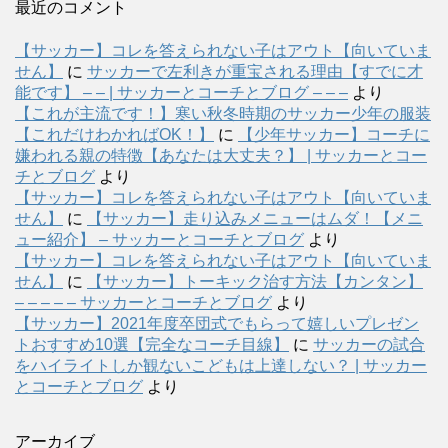
最近のコメント
【サッカー】コレを答えられない子はアウト【向いていま
せん】
に
サッカーで左利きが重宝される理由【すでに才
能です】 – – | サッカーとコーチとブログ – – –
より
【これが主流です！】寒い秋冬時期のサッカー少年の服装
【これだけわかればOK！】
に
【少年サッカー】コーチに
嫌われる親の特徴【あなたは大丈夫？】 | サッカーとコー
チとブログ
より
【サッカー】コレを答えられない子はアウト【向いていま
せん】
に
【サッカー】走り込みメニューはムダ！【メニ
ュー紹介】 – サッカーとコーチとブログ
より
【サッカー】コレを答えられない子はアウト【向いていま
せん】
に
【サッカー】トーキック治す方法【カンタン】
– – – – – サッカーとコーチとブログ
より
【サッカー】2021年度卒団式でもらって嬉しいプレゼン
トおすすめ10選【完全なコーチ目線】
に
サッカーの試合
をハイライトしか観ないこどもは上達しない？ | サッカー
とコーチとブログ
より
アーカイブ