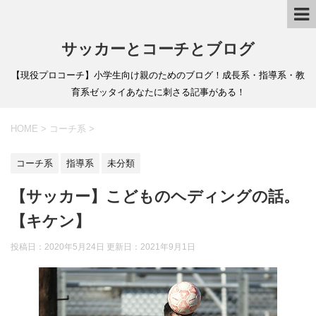
サッカーとコーチとブログ
【現役プロコーチ】小学生向け親のためのブログ！成長系・指導系・教
育系ゼッタイあなたに刺さる記事がある！
HOME
>
コーチ系
>
コーチ系
指導系
未分類
【サッカー】こどものヘディングの話。
【キケン】
投稿日：2020年5月24日 更新日：
2021年9月1日