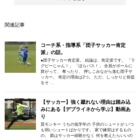
関連記事
コーチ系・指導系「団子サッカー肯定
派」の話。
●団子サッカー肯定派。 結論は、肯定派です。 「ラ
グビーじゃん！」 「ほらパス！」 全員がボールに
群がって、 奪ったり、 押しこみながら進む団子サ
ッカー。 肯定の理由は2つ。 ただ、しっかりと前提
をそ …
【サッカー】強く蹴れない理由は踏み込
みにある【デブライネから学ぶ】動画あ
り
質モンキー うちの低学年の 子供のシュートが いつ
も弱いシュートばかりです。 家で練習はするもの
の、 親はサッカー経験がなく 何を教えたらいいの