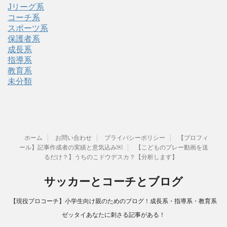
Jリーグ系
コーチ系
スポーツ系
保護者系
成長系
指導系
教育系
未分類
ホーム
お問い合わせ
プライバシーポリシー
【プロフィ
ール】記事作成者の実績と意気込み￼
【こどものプレー動画を送
るだけ？】うちのこドウデスカ？【分析します】
サッカーとコーチとブログ
【現役プロコーチ】小学生向け親のためのブログ！成長系・指導系・教育系
ゼッタイあなたに刺さる記事がある！