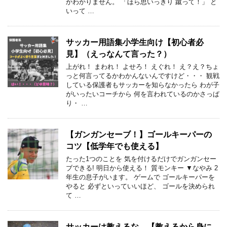
かわかりません。 「ほら思いっきり 蹴って！」 と
いって …
サッカー用語集小学生向け【初心者必
見】（えっなんて言った？）
上がれ！ まわれ！ よせろ！ えぐれ！ え？え？ちょ
っと何言ってるかわかんないんですけど・・・ 観戦
している保護者もサッカーを知らなかったら わが子
がいったいコーチから 何を言われているのかさっぱ
り・ …
【ガンガンセーブ！】ゴールキーパーの
コツ【低学年でも使える】
たった1つのことを 気を付けるだけでガンガンセー
ブできる! 明日から使える！ 質モンキー ▼なやみ 2
年生の息子がいます。 ゲームで ゴールキーパーを
やると 必ずといっていいほど、 ゴールを決められ
て …
サッカーは教えるな。【教えるから身に