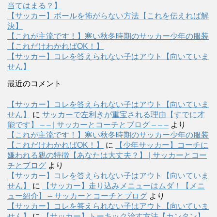
当てはまる？】
【サッカー】ボールを怖がらない方法【これを伝えれば解
決】
【これが主流です！】寒い秋冬時期のサッカー少年の服装
【これだけわかればOK！】
【サッカー】コレを答えられない子はアウト【向いていま
せん】
最近のコメント
【サッカー】コレを答えられない子はアウト【向いていま
せん】
に
サッカーで左利きが重宝される理由【すでに才
能です】 – – | サッカーとコーチとブログ – – –
より
【これが主流です！】寒い秋冬時期のサッカー少年の服装
【これだけわかればOK！】
に
【少年サッカー】コーチに
嫌われる親の特徴【あなたは大丈夫？】 | サッカーとコー
チとブログ
より
【サッカー】コレを答えられない子はアウト【向いていま
せん】
に
【サッカー】走り込みメニューはムダ！【メニ
ュー紹介】 – サッカーとコーチとブログ
より
【サッカー】コレを答えられない子はアウト【向いていま
せん】
に
【サッカー】トーキック治す方法【カンタン】