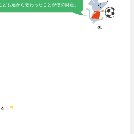
上のこども達から教わったことが僕の財産。
僕。
返る！