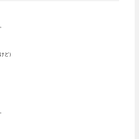
。
けど）
。