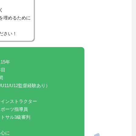
く
を埋めるために
ださい！
15年
年目
間
/U11/U12監督経験あり）
ーインストラクター
スポーツ指導員
トサル3級審判
中心に