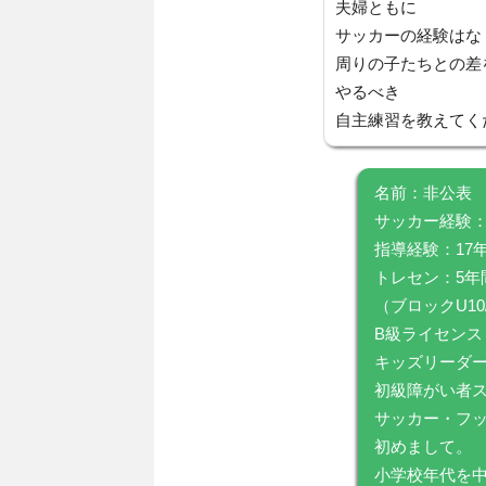
夫婦ともに
サッカーの経験はな
周りの子たちとの差
やるべき
自主練習を教えてく
名前：非公表
サッカー経験：
指導経験：17
トレセン：5年
（ブロックU10
B級ライセンス
キッズリーダ
初級障がい者
サッカー・フッ
初めまして。
小学校年代を