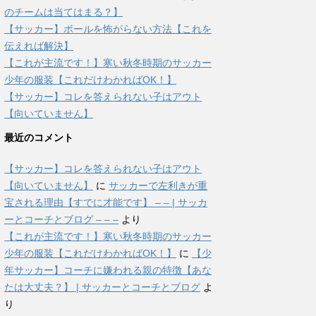
のチームは当てはまる？】
【サッカー】ボールを怖がらない方法【これを
伝えれば解決】
【これが主流です！】寒い秋冬時期のサッカー
少年の服装【これだけわかればOK！】
【サッカー】コレを答えられない子はアウト
【向いていません】
最近のコメント
【サッカー】コレを答えられない子はアウト
【向いていません】
に
サッカーで左利きが重
宝される理由【すでに才能です】 – – | サッカ
ーとコーチとブログ – – –
より
【これが主流です！】寒い秋冬時期のサッカー
少年の服装【これだけわかればOK！】
に
【少
年サッカー】コーチに嫌われる親の特徴【あな
たは大丈夫？】 | サッカーとコーチとブログ
よ
り