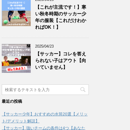
【これが主流です！】寒
い秋冬時期のサッカー少
年の服装【これだけわか
ればOK！】
2025/04/23
【サッカー】コレを答え
られない子はアウト【向
いていません】
最近の投稿
【サッカー少年】おすすめの水筒20選【メリッ
ト/デメリット解説】
【サッカー】強いチームの条件は4つ【あなた