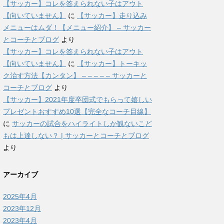
【サッカー】コレを答えられない子はアウト
【向いていません】
に
【サッカー】走り込み
メニューはムダ！【メニュー紹介】 – サッカー
とコーチとブログ
より
【サッカー】コレを答えられない子はアウト
【向いていません】
に
【サッカー】トーキッ
ク治す方法【カンタン】 – – – – – サッカーと
コーチとブログ
より
【サッカー】2021年度卒団式でもらって嬉しい
プレゼントおすすめ10選【完全なコーチ目線】
に
サッカーの試合をハイライトしか観ないこど
もは上達しない？ | サッカーとコーチとブログ
より
アーカイブ
2025年4月
2023年12月
2023年4月