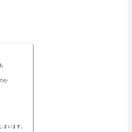
も
のか
しまいます。