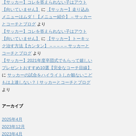
【サッカー】コレを答えられない子はアウト
【向いていません】
に
【サッカー】走り込み
メニューはムダ！【メニュー紹介】 – サッカー
とコーチとブログ
より
【サッカー】コレを答えられない子はアウト
【向いていません】
に
【サッカー】トーキッ
ク治す方法【カンタン】 – – – – – サッカーと
コーチとブログ
より
【サッカー】2021年度卒団式でもらって嬉しい
プレゼントおすすめ10選【完全なコーチ目線】
に
サッカーの試合をハイライトしか観ないこど
もは上達しない？ | サッカーとコーチとブログ
より
アーカイブ
2025年4月
2023年12月
2023年4月