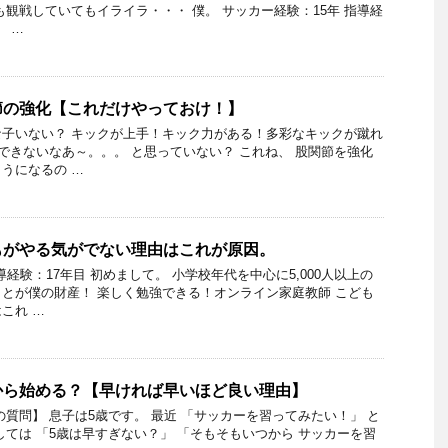
も観戦していてもイライラ・・・ 僕。 サッカー経験：15年 指導経
。 …
節の強化【これだけやっておけ！】
子いない？ キックが上手！キック力がある！多彩なキックが蹴れ
底できないなあ～。。。 と思っていない？ これね、 股関節を強化
うになるの …
もがやる気がでない理由はこれが原因。
導経験：17年目 初めまして。 小学校年代を中心に5,000人以上の
とが僕の財産！ 楽しく勉強できる！オンライン家庭教師 こども
これ …
から始める？【早ければ早いほど良い理由】
の質問】 息子は5歳です。 最近 「サッカーを習ってみたい！」 と
しては 「5歳は早すぎない？」 「そもそもいつから サッカーを習