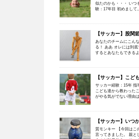
似たのかも・・・ いつ
験：17年目 初めまして
【サッカー】股関
あなたのチームにこんな
る！ ああ オレには到
するとあなたもできるよ
【サッカー】こど
サッカー経験：15年 指
こども達から教わったこ
がやる気がでない理由は
【サッカー】いつ
質モンキー 【今回はこ
言ってきました。 親と