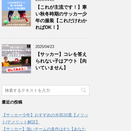
【これが主流です！】寒
い秋冬時期のサッカー少
年の服装【これだけわか
ればOK！】
2025/04/23
【サッカー】コレを答え
られない子はアウト【向
いていません】
最近の投稿
【サッカー少年】おすすめの水筒20選【メリッ
ト/デメリット解説】
【サッカー】強いチームの条件は4つ【あなた