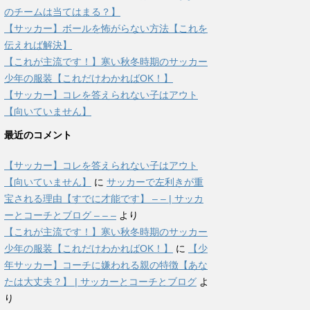
のチームは当てはまる？】
【サッカー】ボールを怖がらない方法【これを
伝えれば解決】
【これが主流です！】寒い秋冬時期のサッカー
少年の服装【これだけわかればOK！】
【サッカー】コレを答えられない子はアウト
【向いていません】
最近のコメント
【サッカー】コレを答えられない子はアウト
【向いていません】
に
サッカーで左利きが重
宝される理由【すでに才能です】 – – | サッカ
ーとコーチとブログ – – –
より
【これが主流です！】寒い秋冬時期のサッカー
少年の服装【これだけわかればOK！】
に
【少
年サッカー】コーチに嫌われる親の特徴【あな
たは大丈夫？】 | サッカーとコーチとブログ
よ
り