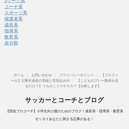
Jリーグ系
コーチ系
スポーツ系
保護者系
成長系
指導系
教育系
未分類
ホーム
お問い合わせ
プライバシーポリシー
【プロフィ
ール】記事作成者の実績と意気込み￼
【こどものプレー動画を送
るだけ？】うちのこドウデスカ？【分析します】
サッカーとコーチとブログ
【現役プロコーチ】小学生向け親のためのブログ！成長系・指導系・教育系
ゼッタイあなたに刺さる記事がある！