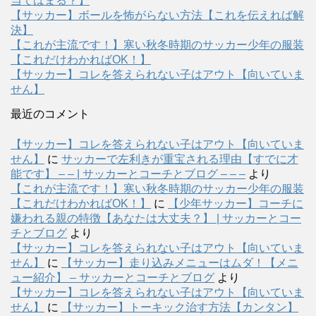
当てはまる？】
【サッカー】ボールを怖がらない方法【これを伝えれば解
決】
【これが主流です！】寒い秋冬時期のサッカー少年の服装
【これだけわかればOK！】
【サッカー】コレを答えられない子はアウト【向いていま
せん】
最近のコメント
【サッカー】コレを答えられない子はアウト【向いていま
せん】
に
サッカーで左利きが重宝される理由【すでに才
能です】 – – | サッカーとコーチとブログ – – –
より
【これが主流です！】寒い秋冬時期のサッカー少年の服装
【これだけわかればOK！】
に
【少年サッカー】コーチに
嫌われる親の特徴【あなたは大丈夫？】 | サッカーとコー
チとブログ
より
【サッカー】コレを答えられない子はアウト【向いていま
せん】
に
【サッカー】走り込みメニューはムダ！【メニ
ュー紹介】 – サッカーとコーチとブログ
より
【サッカー】コレを答えられない子はアウト【向いていま
せん】
に
【サッカー】トーキック治す方法【カンタン】