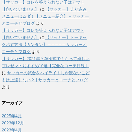
【サッカー】コレを答えられない子はアウト
【向いていません】
に
【サッカー】走り込み
メニューはムダ！【メニュー紹介】 – サッカー
とコーチとブログ
より
【サッカー】コレを答えられない子はアウト
【向いていません】
に
【サッカー】トーキッ
ク治す方法【カンタン】 – – – – – サッカーと
コーチとブログ
より
【サッカー】2021年度卒団式でもらって嬉しい
プレゼントおすすめ10選【完全なコーチ目線】
に
サッカーの試合をハイライトしか観ないこど
もは上達しない？ | サッカーとコーチとブログ
より
アーカイブ
2025年4月
2023年12月
2023年4月