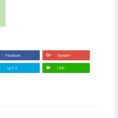
Facebook
Google+
!
はてブ
LINE