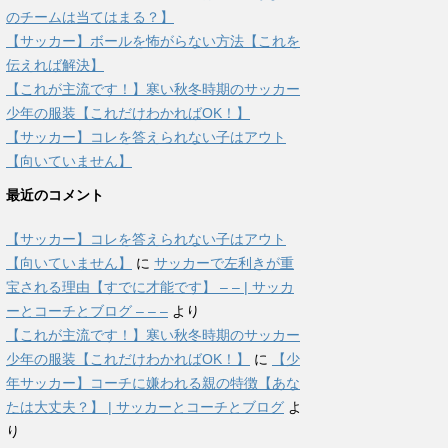
のチームは当てはまる？】
【サッカー】ボールを怖がらない方法【これを
伝えれば解決】
【これが主流です！】寒い秋冬時期のサッカー
少年の服装【これだけわかればOK！】
【サッカー】コレを答えられない子はアウト
【向いていません】
最近のコメント
【サッカー】コレを答えられない子はアウト
【向いていません】
に
サッカーで左利きが重
宝される理由【すでに才能です】 – – | サッカ
ーとコーチとブログ – – –
より
【これが主流です！】寒い秋冬時期のサッカー
少年の服装【これだけわかればOK！】
に
【少
年サッカー】コーチに嫌われる親の特徴【あな
たは大丈夫？】 | サッカーとコーチとブログ
よ
り