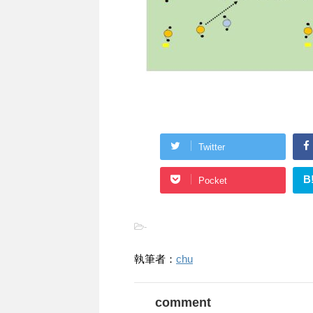
Twitter
B
Pocket
-
執筆者：
chu
comment