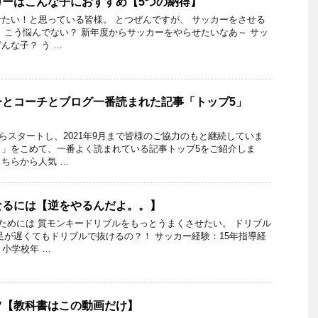
カーはこんな子におすすめ【5つの納得】
たい！と思っている皆様。 とつぜんですが、 サッカーをさせる
 こう悩んでない？ 新年度からサッカーをやらせたいなあ～ サッ
んな子？ う …
ーとコーチとブログ一番読まれた記事「トップ5」
からスタートし、2021年9月まで皆様のご協力のもと継続していま
り」をこめて、一番よく読まれている記事トップ5をご紹介しま
ちらから人気 …
なるには【逆をやるんだよ。。】
ためには 質モンキードリブルをもっとうまくさせたい。 ドリブル
足が遅くてもドリブルで抜けるの？！ サッカー経験：15年指導経
。小学校年 …
ツ【教科書はこの動画だけ】