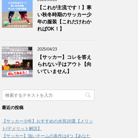
【これが主流です！】寒
い秋冬時期のサッカー少
年の服装【これだけわか
ればOK！】
2025/04/23
【サッカー】コレを答え
られない子はアウト【向
いていません】
最近の投稿
【サッカー少年】おすすめの水筒20選【メリッ
ト/デメリット解説】
【サッカー】強いチームの条件は4つ【あなた