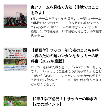
良いチームを見抜く方法【体験ではここ
をみよ】
●良いチームを見抜く方法 質モンキー新しいチーム
の体験にいったけど・・・ 何を観たら良いチームっ
てわかるの？ 良いチームの条件は？？？ サッカー
経験：15年指導経験：17年目初めまして。小学校年
代を中 …
【動画付】サッカー初心者のこどもを持
つ親のための超カンタンなサッカーの教
科書【2022年度版】
サッカーを始めた我が息子。「パパサッカーおしえ
て！」「いっしょに自主練につきあって！」とこど
もがいうものの・・・いったい、サッカーの何をど
う教えたら良いのか・・・自主練に付き合うときは
どんなことをした …
【2年生以下必見！】サッカーの動き方
【2つのポイント】