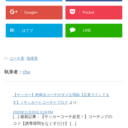
Google+
Pocket
B!
はてブ
LINE
-
コーチ系
,
指導系
執筆者：
chu
【サッカー】怒鳴るコーチがダメな理由【正直ラクしてま
す】 | サッカーとコーチとブログ
より:
2020年11月30日 3:18 PM
[…] 最新記事：【サッカーコーチ必見！】コーチングの
コツ【誘導尋問をなくすだけ】 […]