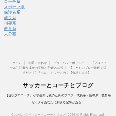
コーチ系
スポーツ系
保護者系
成長系
指導系
教育系
未分類
ホーム
お問い合わせ
プライバシーポリシー
【プロフィ
ール】記事作成者の実績と意気込み￼
【こどものプレー動画を送
るだけ？】うちのこドウデスカ？【分析します】
サッカーとコーチとブログ
【現役プロコーチ】小学生向け親のためのブログ！成長系・指導系・教育系
ゼッタイあなたに刺さる記事がある！
Copyright© サッカーとコーチとブログ , 2026 All Rights Reserved.