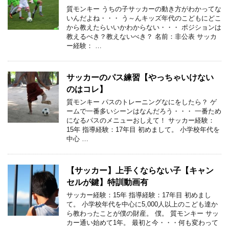
質モンキー うちの子サッカーの動き方がわかってな
いんだよね・・・ う～んキッズ年代のこどもにどこ
から教えたらいいかわからない・・・ ポジションは
教えるべき？教えないべき？ 名前：非公表 サッカ
ー経験： …
サッカーのパス練習【やっちゃいけない
のはコレ】
質モンキー パスのトレーニングなにをしたら？ ゲ
ームで一番多いシーンはなんだろう・・・ 一番ため
になるパスのメニューおしえて！ サッカー経験：
15年 指導経験：17年目 初めまして。 小学校年代を
中心 …
【サッカー】上手くならない子【キャン
セルが鍵】特訓動画有
サッカー経験：15年 指導経験：17年目 初めまし
て。 小学校年代を中心に5,000人以上のこども達か
ら教わったことが僕の財産。 僕。 質モンキー サッ
カー通い始めて1年。 最初と今・・・何も変わって