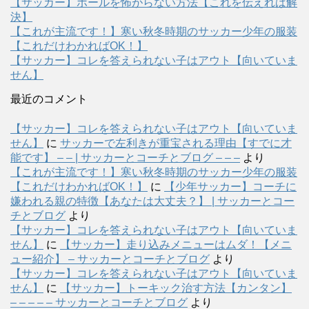
【サッカー】ボールを怖がらない方法【これを伝えれば解
決】
【これが主流です！】寒い秋冬時期のサッカー少年の服装
【これだけわかればOK！】
【サッカー】コレを答えられない子はアウト【向いていま
せん】
最近のコメント
【サッカー】コレを答えられない子はアウト【向いていま
せん】
に
サッカーで左利きが重宝される理由【すでに才
能です】 – – | サッカーとコーチとブログ – – –
より
【これが主流です！】寒い秋冬時期のサッカー少年の服装
【これだけわかればOK！】
に
【少年サッカー】コーチに
嫌われる親の特徴【あなたは大丈夫？】 | サッカーとコー
チとブログ
より
【サッカー】コレを答えられない子はアウト【向いていま
せん】
に
【サッカー】走り込みメニューはムダ！【メニ
ュー紹介】 – サッカーとコーチとブログ
より
【サッカー】コレを答えられない子はアウト【向いていま
せん】
に
【サッカー】トーキック治す方法【カンタン】
– – – – – サッカーとコーチとブログ
より