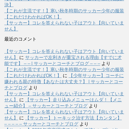
決】
【これが主流です！】寒い秋冬時期のサッカー少年の服装
【これだけわかればOK！】
【サッカー】コレを答えられない子はアウト【向いていま
せん】
最近のコメント
【サッカー】コレを答えられない子はアウト【向いていま
せん】
に
サッカーで左利きが重宝される理由【すでに才
能です】 – – | サッカーとコーチとブログ – – –
より
【これが主流です！】寒い秋冬時期のサッカー少年の服装
【これだけわかればOK！】
に
【少年サッカー】コーチに
嫌われる親の特徴【あなたは大丈夫？】 | サッカーとコー
チとブログ
より
【サッカー】コレを答えられない子はアウト【向いていま
せん】
に
【サッカー】走り込みメニューはムダ！【メニ
ュー紹介】 – サッカーとコーチとブログ
より
【サッカー】コレを答えられない子はアウト【向いていま
せん】
に
【サッカー】トーキック治す方法【カンタン】
– – – – – サッカーとコーチとブログ
より