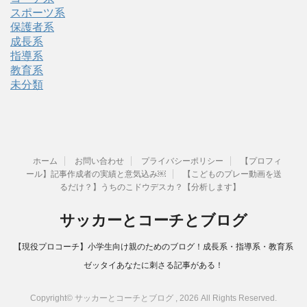
スポーツ系
保護者系
成長系
指導系
教育系
未分類
ホーム
お問い合わせ
プライバシーポリシー
【プロフィ
ール】記事作成者の実績と意気込み￼
【こどものプレー動画を送
るだけ？】うちのこドウデスカ？【分析します】
サッカーとコーチとブログ
【現役プロコーチ】小学生向け親のためのブログ！成長系・指導系・教育系
ゼッタイあなたに刺さる記事がある！
Copyright© サッカーとコーチとブログ , 2026 All Rights Reserved.