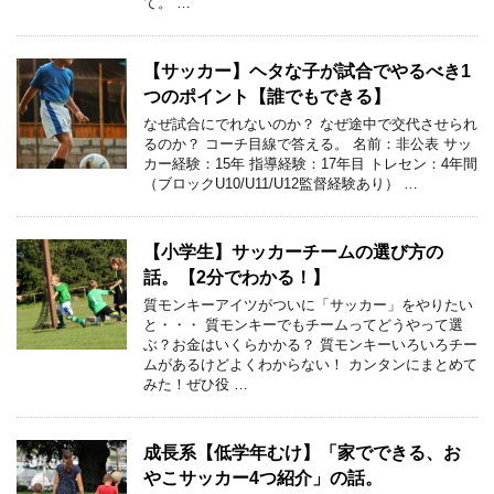
て。 …
【サッカー】ヘタな子が試合でやるべき1
つのポイント【誰でもできる】
なぜ試合にでれないのか？ なぜ途中で交代させられ
るのか？ コーチ目線で答える。 名前：非公表 サッ
カー経験：15年 指導経験：17年目 トレセン：4年間
（ブロックU10/U11/U12監督経験あり） …
【小学生】サッカーチームの選び方の
話。【2分でわかる！】
質モンキーアイツがついに「サッカー」をやりたい
と・・・ 質モンキーでもチームってどうやって選
ぶ？お金はいくらかかる？ 質モンキーいろいろチー
ムがあるけどよくわからない！ カンタンにまとめて
みた！ぜひ役 …
成長系【低学年むけ】「家でできる、お
やこサッカー4つ紹介」の話。