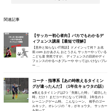
関連記事
【サッカー初心者向】バカでもわかるデ
ィフェンス講座【最短で理解】
【意外と知らないIT用語】ドメインって何？ お名
前.com おかあさん おとうさん サッカーやっている
こども達 突然ですが、 ディフェンスの目的やディ
フェンスのやるべきプレーや やってはいけないプレ
ー …
コーチ・指導系【あの時教えるタイミン
グが違ったんだ】（1年生キョウタの話）
●教えるタイミングは2つ「失敗した時」「成功した
時」だけ！ まだコーチになって1年目、1年生のト
レーニングゲーム時。 こんなシーン。 相手のゴー
ルキック。オレンジの「キ」がキョウタ。 サッカー
を知って …