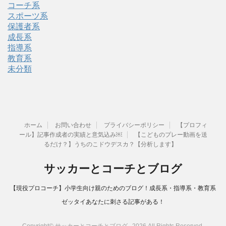
コーチ系
スポーツ系
保護者系
成長系
指導系
教育系
未分類
ホーム
お問い合わせ
プライバシーポリシー
【プロフィ
ール】記事作成者の実績と意気込み￼
【こどものプレー動画を送
るだけ？】うちのこドウデスカ？【分析します】
サッカーとコーチとブログ
【現役プロコーチ】小学生向け親のためのブログ！成長系・指導系・教育系
ゼッタイあなたに刺さる記事がある！