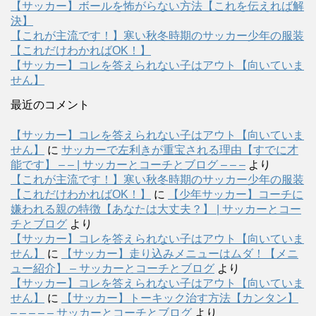
【サッカー】ボールを怖がらない方法【これを伝えれば解
決】
【これが主流です！】寒い秋冬時期のサッカー少年の服装
【これだけわかればOK！】
【サッカー】コレを答えられない子はアウト【向いていま
せん】
最近のコメント
【サッカー】コレを答えられない子はアウト【向いていま
せん】
に
サッカーで左利きが重宝される理由【すでに才
能です】 – – | サッカーとコーチとブログ – – –
より
【これが主流です！】寒い秋冬時期のサッカー少年の服装
【これだけわかればOK！】
に
【少年サッカー】コーチに
嫌われる親の特徴【あなたは大丈夫？】 | サッカーとコー
チとブログ
より
【サッカー】コレを答えられない子はアウト【向いていま
せん】
に
【サッカー】走り込みメニューはムダ！【メニ
ュー紹介】 – サッカーとコーチとブログ
より
【サッカー】コレを答えられない子はアウト【向いていま
せん】
に
【サッカー】トーキック治す方法【カンタン】
– – – – – サッカーとコーチとブログ
より