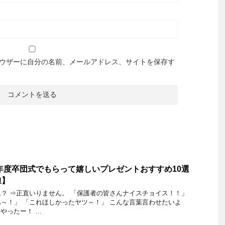
ウザーに自分の名前、メールアドレス、サイトを保存す
1年度卒団式でもらって嬉しいプレゼントおすすめ10選
線】
？ ⇒正直いりません。 「保護者の皆さんナイスチョイス！！」
～！」 「これほしかったヤツ～！」 こんな言葉言わせたいよ
「やったー！ …