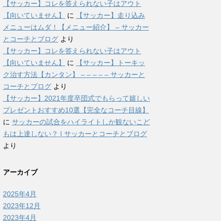
【サッカー】コレを答えられない子はアウト
【向いていません】
に
【サッカー】走り込み
メニューはムダ！【メニュー紹介】 – サッカー
とコーチとブログ
より
【サッカー】コレを答えられない子はアウト
【向いていません】
に
【サッカー】トーキッ
ク治す方法【カンタン】 – – – – – サッカーと
コーチとブログ
より
【サッカー】2021年度卒団式でもらって嬉しい
プレゼントおすすめ10選【完全なコーチ目線】
に
サッカーの試合をハイライトしか観ないこど
もは上達しない？ | サッカーとコーチとブログ
より
アーカイブ
2025年4月
2023年12月
2023年4月