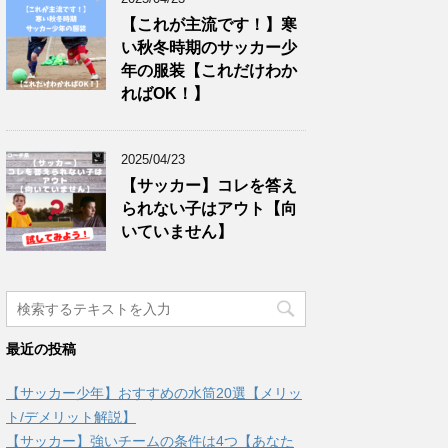
【これが主流です！】寒
い秋冬時期のサッカー少
年の服装【これだけわか
ればOK！】
2025/04/23
【サッカー】コレを答え
られない子はアウト【向
いていません】
最近の投稿
【サッカー少年】おすすめの水筒20選【メリッ
ト/デメリット解説】
【サッカー】強いチームの条件は4つ【あなた