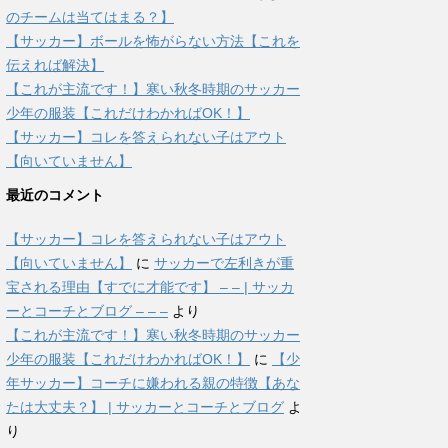
のチームは当てはまる？】
【サッカー】ボールを怖がらない方法【これを
伝えれば解決】
【これが主流です！】寒い秋冬時期のサッカー
少年の服装【これだけわかればOK！】
【サッカー】コレを答えられない子はアウト
【向いていません】
最近のコメント
【サッカー】コレを答えられない子はアウト
【向いていません】
に
サッカーで左利きが重
宝される理由【すでに才能です】 – – | サッカ
ーとコーチとブログ – – –
より
【これが主流です！】寒い秋冬時期のサッカー
少年の服装【これだけわかればOK！】
に
【少
年サッカー】コーチに嫌われる親の特徴【あな
たは大丈夫？】 | サッカーとコーチとブログ
よ
り