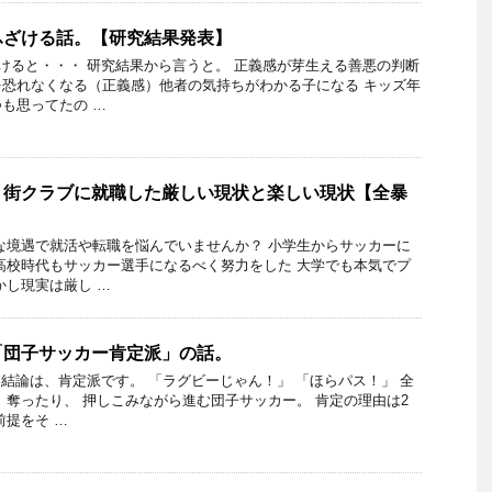
ふざける話。【研究結果発表】
けると・・・ 研究結果から言うと。 正義感が芽生える善悪の判断
恐れなくなる（正義感）他者の気持ちがわかる子になる キッズ年
も思ってたの …
】街クラブに就職した厳しい現状と楽しい現状【全暴
な境遇で就活や転職を悩んでいませんか？ 小学生からサッカーに
高校時代もサッカー選手になるべく努力をした 大学でも本気でプ
かし現実は厳し …
「団子サッカー肯定派」の話。
 結論は、肯定派です。 「ラグビーじゃん！」 「ほらパス！」 全
 奪ったり、 押しこみながら進む団子サッカー。 肯定の理由は2
前提をそ …