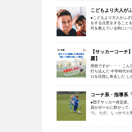
こどもより大人が
●こどもより大人がふざ
をする注意をすることを
代を教えている時にいつ
【サッカーコーチ
露】
突然ですが・・・ こん
打ち込んだ 中学時代や
ロを目指し奔走した し
コーチ系・指導系
●団子サッカー肯定派。
員がボールに群がって、
つ。 ただ、しっかりと