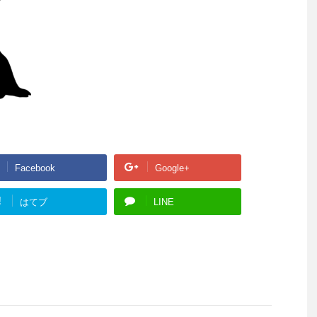
Facebook
Google+
!
はてブ
LINE