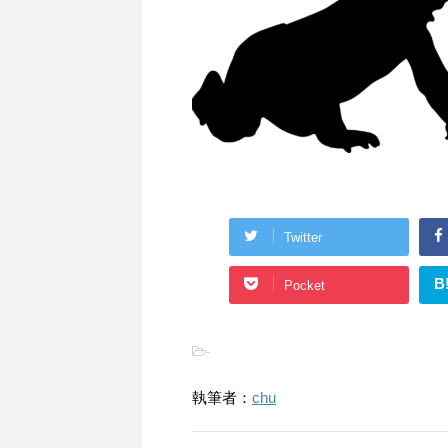
Twitter
B
Pocket
-
執筆者：
chu