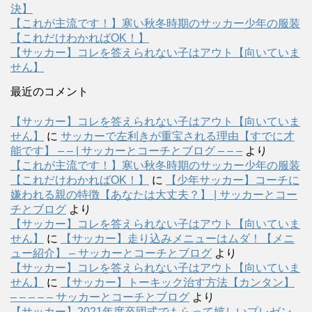
決】
【これが主流です！】寒い秋冬時期のサッカー少年の服装
【これだけわかればOK！】
【サッカー】コレを答えられない子はアウト【向いていま
せん】
最近のコメント
【サッカー】コレを答えられない子はアウト【向いていま
せん】
に
サッカーで左利きが重宝される理由【すでに才
能です】 – – | サッカーとコーチとブログ – – –
より
【これが主流です！】寒い秋冬時期のサッカー少年の服装
【これだけわかればOK！】
に
【少年サッカー】コーチに
嫌われる親の特徴【あなたは大丈夫？】 | サッカーとコー
チとブログ
より
【サッカー】コレを答えられない子はアウト【向いていま
せん】
に
【サッカー】走り込みメニューはムダ！【メニ
ュー紹介】 – サッカーとコーチとブログ
より
【サッカー】コレを答えられない子はアウト【向いていま
せん】
に
【サッカー】トーキック治す方法【カンタン】
– – – – – サッカーとコーチとブログ
より
【サッカー】2021年度卒団式でもらって嬉しいプレゼン