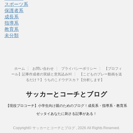
スポーツ系
保護者系
成長系
指導系
教育系
未分類
ホーム
お問い合わせ
プライバシーポリシー
【プロフィ
ール】記事作成者の実績と意気込み￼
【こどものプレー動画を送
るだけ？】うちのこドウデスカ？【分析します】
サッカーとコーチとブログ
【現役プロコーチ】小学生向け親のためのブログ！成長系・指導系・教育系
ゼッタイあなたに刺さる記事がある！
Copyright© サッカーとコーチとブログ , 2026 All Rights Reserved.