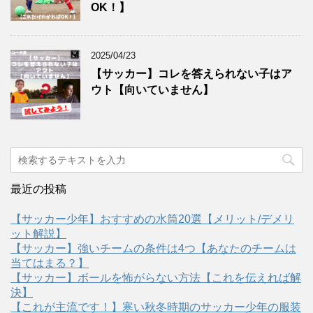
OK！】
2025/04/23
【サッカー】コレを答えられない子はア
ウト【向いていません】
最近の投稿
【サッカー少年】おすすめの水筒20選【メリット/デメリ
ット解説】
【サッカー】強いチームの条件は4つ【あなたのチームは
当てはまる？】
【サッカー】ボールを怖がらない方法【これを伝えれば解
決】
【これが主流です！】寒い秋冬時期のサッカー少年の服装