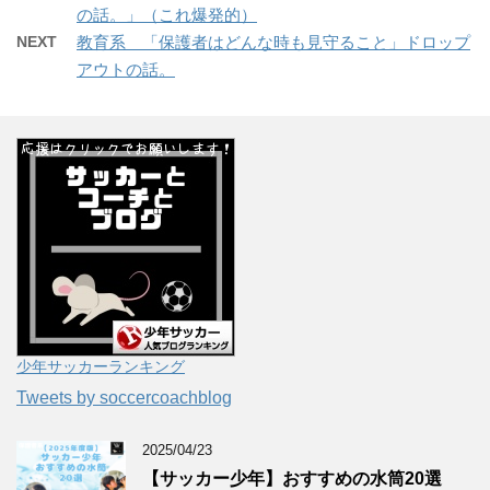
の話。」（これ爆発的）
NEXT
教育系 「保護者はどんな時も見守ること」ドロップ
アウトの話。
少年サッカーランキング
Tweets by soccercoachblog
2025/04/23
【サッカー少年】おすすめの水筒20選