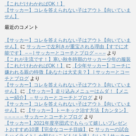
【これだけわかればOK！】
【サッカー】コレを答えられない子はアウト【向いていま
せん】
最近のコメント
【サッカー】コレを答えられない子はアウト【向いていま
せん】
に
サッカーで左利きが重宝される理由【すでに才
能です】 – – | サッカーとコーチとブログ – – –
より
【これが主流です！】寒い秋冬時期のサッカー少年の服装
【これだけわかればOK！】
に
【少年サッカー】コーチに
嫌われる親の特徴【あなたは大丈夫？】 | サッカーとコー
チとブログ
より
【サッカー】コレを答えられない子はアウト【向いていま
せん】
に
【サッカー】走り込みメニューはムダ！【メニ
ュー紹介】 – サッカーとコーチとブログ
より
【サッカー】コレを答えられない子はアウト【向いていま
せん】
に
【サッカー】トーキック治す方法【カンタン】
– – – – – サッカーとコーチとブログ
より
【サッカー】2021年度卒団式でもらって嬉しいプレゼン
トおすすめ10選【完全なコーチ目線】
に
サッカーの試合
をハイライトしか観ないこどもは上達しない？ | サッカー