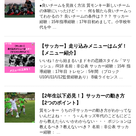
●良いチームを見抜く方法 質モンキー新しいチーム
の体験にいったけど・・・ 何を観たら良いチームっ
てわかるの？ 良いチームの条件は？？？ サッカー
経験：15年指導経験：17年目初めまして。小学校年
代を中 …
【サッカー】走り込みメニューはムダ！
【メニュー紹介】
いいね！から始まるいまドキの恋婚スタイル「マリ
ッシュ」/R18 名前：非公表 サッカー経験：15年 指
導経験：17年目 トレセン：5年間 （ブロック
U10/U11/U12監督経験あり） B級ライセンス …
【2年生以下必見！】サッカーの動き方
【2つのポイント】
質モンキー うちの子サッカーの動き方がわかってな
いんだよね・・・ う～んキッズ年代のこどもにどこ
から教えたらいいかわからない・・・ ポジションは
教えるべき？教えないべき？ 名前：非公表 サッカ
ー経験： …