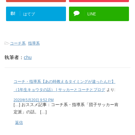
B!
はてブ
LINE
-
コーチ系
,
指導系
執筆者：
chu
コーチ・指導系【あの時教えるタイミングが違ったんだ】
（1年生キョウタの話） | サッカーとコーチとブログ
より:
2020年5月20日 9:52 PM
[…] おススメ記事：コーチ系・指導系「団子サッカー肯
定派」の話。 […]
返信