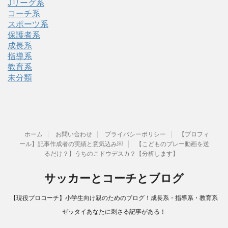
Jリーグ系
コーチ系
スポーツ系
保護者系
成長系
指導系
教育系
未分類
ホーム
お問い合わせ
プライバシーポリシー
【プロフィ
ール】記事作成者の実績と意気込み￼
【こどものプレー動画を送
るだけ？】うちのこドウデスカ？【分析します】
サッカーとコーチとブログ
【現役プロコーチ】小学生向け親のためのブログ！成長系・指導系・教育系
ゼッタイあなたに刺さる記事がある！