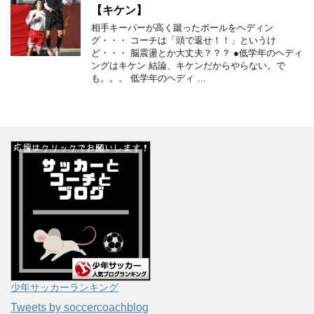
【キケン】
相手キーパーが高く蹴ったボールをヘディン
グ・・・ コーチは「頭で返せ！！」というけ
ど・・・ 脳震盪とか大丈夫？？？ ●低学年のヘディ
ングはキケン 結論、キケンだからやらない。で
も。。。 低学年のヘディ …
少年サッカーランキング
Tweets by soccercoachblog