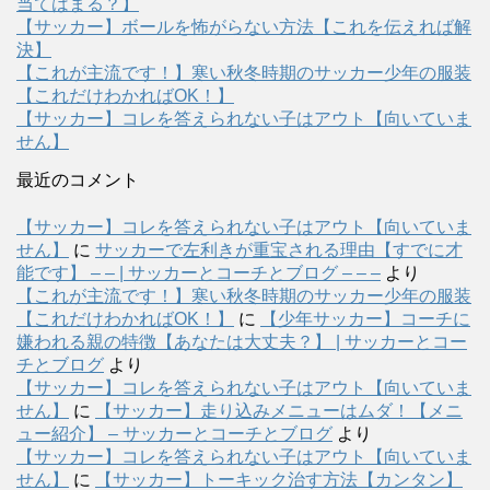
当てはまる？】
【サッカー】ボールを怖がらない方法【これを伝えれば解
決】
【これが主流です！】寒い秋冬時期のサッカー少年の服装
【これだけわかればOK！】
【サッカー】コレを答えられない子はアウト【向いていま
せん】
最近のコメント
【サッカー】コレを答えられない子はアウト【向いていま
せん】
に
サッカーで左利きが重宝される理由【すでに才
能です】 – – | サッカーとコーチとブログ – – –
より
【これが主流です！】寒い秋冬時期のサッカー少年の服装
【これだけわかればOK！】
に
【少年サッカー】コーチに
嫌われる親の特徴【あなたは大丈夫？】 | サッカーとコー
チとブログ
より
【サッカー】コレを答えられない子はアウト【向いていま
せん】
に
【サッカー】走り込みメニューはムダ！【メニ
ュー紹介】 – サッカーとコーチとブログ
より
【サッカー】コレを答えられない子はアウト【向いていま
せん】
に
【サッカー】トーキック治す方法【カンタン】