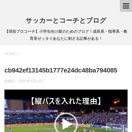
サッカーとコーチとブログ
【現役プロコーチ】小学生向け親のためのブログ！成長系・指導系・教
育系ゼッタイあなたに刺さる記事がある！
HOME
>
cb942ef13145b1777e24dc48ba794085
投稿日：
2022年1月12日
動
画
プ
レ
ー
ヤ
ー