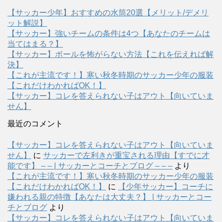
【サッカー少年】おすすめの水筒20選【メリット/デメリ
ット解説】
【サッカー】強いチームの条件は4つ【あなたのチームは
当てはまる？】
【サッカー】ボールを怖がらない方法【これを伝えれば解
決】
【これが主流です！】寒い秋冬時期のサッカー少年の服装
【これだけわかればOK！】
【サッカー】コレを答えられない子はアウト【向いていま
せん】
最近のコメント
【サッカー】コレを答えられない子はアウト【向いていま
せん】
に
サッカーで左利きが重宝される理由【すでに才
能です】 – – | サッカーとコーチとブログ – – –
より
【これが主流です！】寒い秋冬時期のサッカー少年の服装
【これだけわかればOK！】
に
【少年サッカー】コーチに
嫌われる親の特徴【あなたは大丈夫？】 | サッカーとコー
チとブログ
より
【サッカー】コレを答えられない子はアウト【向いていま