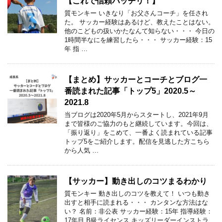
【これで信頼バッチリ！】
質モンキー いきなり「お父さんコーチ」を任され
た。 サッカー経験はあるけど、教えたことはない。
他のこどもの扱いかたなんて知らない・・・ 今日の
1時間半なにを練習したら・・・ サッカー経験：15
年 指 …
【まとめ】サッカーとコーチとブログ一
番読まれた記事「トップ5」2020.5～
2021.8
当ブログは2020年5月からスタートし、2021年9月
まで皆様のご協力のもと継続しています。今回は、
「振り返り」をこめて、一番よく読まれている記事
トップ5をご紹介します。配信を見逃した方こちら
から人気 …
【サッカー】動き出しのコツまるわかり
質モンキー 動き出しのコツを教えて！ いつも動き
出すと相手に読まれる・・・ カンタンな方法はな
い？ 名前：非公表 サッカー経験：15年 指導経験：
17年目 B級ライセンス キッズリーダーインストラ