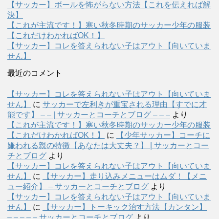
【サッカー】ボールを怖がらない方法【これを伝えれば解
決】
【これが主流です！】寒い秋冬時期のサッカー少年の服装
【これだけわかればOK！】
【サッカー】コレを答えられない子はアウト【向いていま
せん】
最近のコメント
【サッカー】コレを答えられない子はアウト【向いていま
せん】
に
サッカーで左利きが重宝される理由【すでに才
能です】 – – | サッカーとコーチとブログ – – –
より
【これが主流です！】寒い秋冬時期のサッカー少年の服装
【これだけわかればOK！】
に
【少年サッカー】コーチに
嫌われる親の特徴【あなたは大丈夫？】 | サッカーとコー
チとブログ
より
【サッカー】コレを答えられない子はアウト【向いていま
せん】
に
【サッカー】走り込みメニューはムダ！【メニ
ュー紹介】 – サッカーとコーチとブログ
より
【サッカー】コレを答えられない子はアウト【向いていま
せん】
に
【サッカー】トーキック治す方法【カンタン】
– – – – – サッカーとコーチとブログ
より