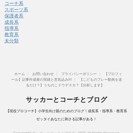
コーチ系
スポーツ系
保護者系
成長系
指導系
教育系
未分類
ホーム
お問い合わせ
プライバシーポリシー
【プロフィ
ール】記事作成者の実績と意気込み￼
【こどものプレー動画を送
るだけ？】うちのこドウデスカ？【分析します】
サッカーとコーチとブログ
【現役プロコーチ】小学生向け親のためのブログ！成長系・指導系・教育系
ゼッタイあなたに刺さる記事がある！