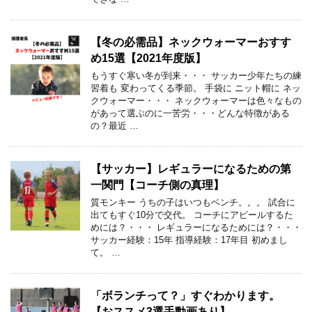
【冬の必需品】ネックウォーマーおすす
め15選【2021年度版】
もうすぐ寒い冬が到来・・・ サッカー少年たちの練
習着も 変わってくる季節。 手袋に ニット帽に ネッ
クウォーマー・・・ ネックウォーマーは色々なもの
があって選ぶのに一苦労・・・どんな特徴がある
の？最近 …
【サッカー】レギュラーになるための第
一関門【コーチ側の真理】
質モンキー うちの子はいつもベンチ。。。 試合に
出てもすぐ10分で交代。 コーチにアピールするた
めには？・・・ レギュラーになるためには？・・・
サッカー経験：15年 指導経験：17年目 初めまし
て。 …
「ボランチって？」すぐわかります。
【おススメ3選手動画あり】