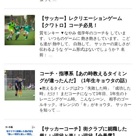
【サッカー】レクリエーションゲーム
【クワトロ】コーチ必見！
質モンキー ▼なやみ 低学年のコーチを していま
す、 いつものゲームに 飽き飽きしています。 こど
も達が 熱中して、 白熱して、 サッカーの楽しさが
伝わるような ゲーム形式はないでしょうか？ 名
前： …
コーチ・指導系【あの時教えるタイミン
グが違ったんだ】（1年生キョウタの話）
●教えるタイミングは2つ「失敗した時」「成功した
時」だけ！ まだコーチになって1年目、1年生のト
レーニングゲーム時。 こんなシーン。 相手のゴー
ルキック。オレンジの「キ」がキョウタ。 サッカー
を知って …
【サッカーコーチ】街クラブに就職した
厳しい現状と楽しい現状【全暴露】