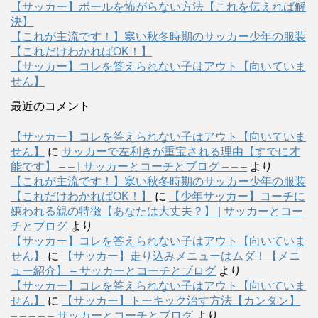
【サッカー】ボールを怖がらない方法【これを伝えれば解
決】
【これが主流です！】寒い秋冬時期のサッカー少年の服装
【これだけわかればOK！】
【サッカー】コレを答えられない子はアウト【向いていま
せん】
最近のコメント
【サッカー】コレを答えられない子はアウト【向いていま
せん】
に
サッカーで左利きが重宝される理由【すでに才
能です】 – – | サッカーとコーチとブログ – – –
より
【これが主流です！】寒い秋冬時期のサッカー少年の服装
【これだけわかればOK！】
に
【少年サッカー】コーチに
嫌われる親の特徴【あなたは大丈夫？】 | サッカーとコー
チとブログ
より
【サッカー】コレを答えられない子はアウト【向いていま
せん】
に
【サッカー】走り込みメニューはムダ！【メニ
ュー紹介】 – サッカーとコーチとブログ
より
【サッカー】コレを答えられない子はアウト【向いていま
せん】
に
【サッカー】トーキック治す方法【カンタン】
– – – – – サッカーとコーチとブログ
より