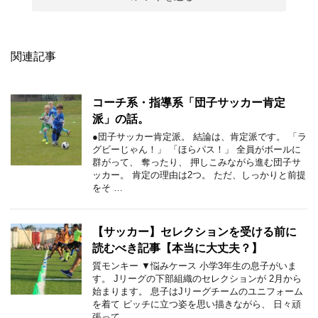
関連記事
コーチ系・指導系「団子サッカー肯定
派」の話。
●団子サッカー肯定派。 結論は、肯定派です。 「ラ
グビーじゃん！」 「ほらパス！」 全員がボールに
群がって、 奪ったり、 押しこみながら進む団子サ
ッカー。 肯定の理由は2つ。 ただ、しっかりと前提
をそ …
【サッカー】セレクションを受ける前に
読むべき記事【本当に大丈夫？】
質モンキー ▼悩みケース 小学3年生の息子がいま
す。 Jリーグの下部組織のセレクションが 2月から
始まります。 息子はJリーグチームのユニフォーム
を着て ピッチに立つ姿を思い描きながら、 日々頑
張って …