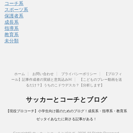
コーチ系
スポーツ系
保護者系
成長系
指導系
教育系
未分類
ホーム
お問い合わせ
プライバシーポリシー
【プロフィ
ール】記事作成者の実績と意気込み￼
【こどものプレー動画を送
るだけ？】うちのこドウデスカ？【分析します】
サッカーとコーチとブログ
【現役プロコーチ】小学生向け親のためのブログ！成長系・指導系・教育系
ゼッタイあなたに刺さる記事がある！